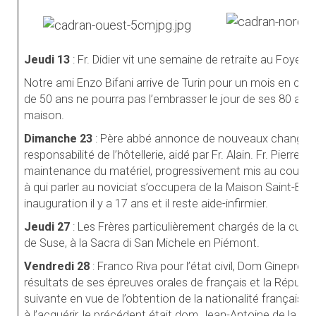
Jeudi 13
: Fr. Didier vit une semaine de retraite au Foyer 
Notre ami Enzo Bifani arrive de Turin pour un mois en co
de 50 ans ne pourra pas l’embrasser le jour de ses 80 ans l
maison.
Dimanche 23
: Père abbé annonce de nouveaux changement
responsabilité de l’hôtellerie, aidé par Fr. Alain. Fr. Pierre 
maintenance du matériel, progressivement mis au courant 
à qui parler au noviciat s’occupera de la Maison Saint-Benoî
inauguration il y a 17 ans et il reste aide-infirmier.
Jeudi 27
: Les Frères particulièrement chargés de la cuis
de Suse, à la Sacra di San Michele en Piémont.
Vendredi 28
: Franco Riva pour l’état civil, Dom Ginepro
résultats de ses épreuves orales de français et la Républi
suivante en vue de l’obtention de la nationalité française
à l’acquérir, le précédent était dom Jean-Antoine de la F