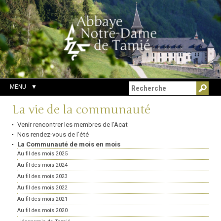
Aller
Outils
Chercher par
au
personnels
Recherche
contenu.
avancée…
|
Aller
à
la
navigation
MENU
Navigation
La vie de la communauté
Venir rencontrer les membres de l'Acat
Nos rendez-vous de l'été
La Communauté de mois en mois
Au fil des mois 2025
Au fil des mois 2024
Au fil des mois 2023
Au fil des mois 2022
Au fil des mois 2021
Au fil des mois 2020