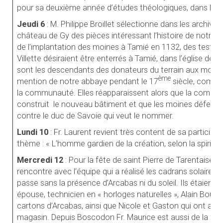
pour sa deuxième année d’études théologiques, dans le c
Jeudi 6
: M. Philippe Broillet sélectionne dans les archives
château de Gy des pièces intéressant l’histoire de notre c
de l’implantation des moines à Tamié en 1132, des testam
Villette désiraient être enterrés à Tamié, dans l’église de l
sont les descendants des donateurs du terrain aux moin
ème
mention de notre abbaye pendant le 17
siècle, comme 
la communauté. Elles réapparaissent alors que la commun
construit
le nouveau bâtiment et que les moines défenden
contre le duc de Savoie qui veut le nommer.
Lundi 10
: Fr. Laurent revient très content de sa participat
thème : « L’homme gardien de la création, selon la spiritua
Mercredi 12
: Pour la fête de saint Pierre de Tarentaise l
rencontre avec l’équipe qui a réalisé les cadrans solaires à 
passe sans la présence d’Arcabas ni du soleil. Ils étaient 
épouse, technicien en « horloges naturelles », Alain Boule
cartons d’Arcabas, ainsi que Nicole et Gaston qui ont 
magasin. Depuis Boscodon Fr. Maurice est aussi de la fêt