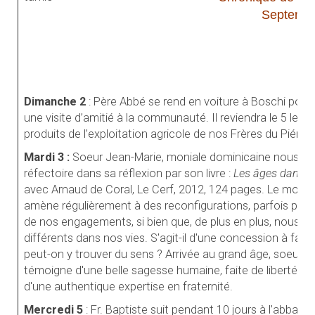
Septembr
Dimanche 2
: Père Abbé se rend en voiture à Boschi pour 
une visite d’amitié à la communauté. Il reviendra le 5 le co
produits de l’exploitation agricole de nos Frères du Piémo
Mardi 3 :
Soeur Jean-Marie, moniale dominicaine nous 
réfectoire dans sa réflexion par son livre :
Les âges dans n
avec Arnaud de Coral, Le Cerf, 2012, 124 pages. Le mon
amène régulièrement à des reconfigurations, parfois prof
de nos engagements, si bien que, de plus en plus, nous v
différents dans nos vies. S'agit-il d'une concession à fair
peut-on y trouver du sens ? Arrivée au grand âge, soeur 
témoigne d'une belle sagesse humaine, faite de liberté et 
d'une authentique expertise en fraternité.
Mercredi 5
: Fr. Baptiste suit pendant 10 jours à l’abbaye