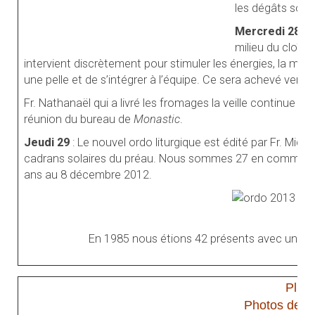
les dégâts sont
Mercredi 28
: 
milieu du cloîtr
intervient discrètement pour stimuler les énergies, la meil
une pelle et de s’intégrer à l’équipe. Ce sera achevé vendre
Fr. Nathanaël qui a livré les fromages la veille continue s
réunion du bureau de
Monastic
.
Jeudi 29
: Le nouvel ordo liturgique est édité par Fr. Mi
cadrans solaires du préau. Nous sommes 27 en commun
ans au 8 décembre 2012.
En 1985 nous étions 42 présents avec une m
Plus
Photos de Fr