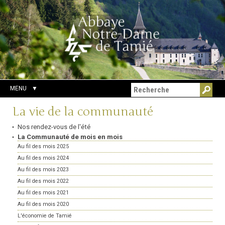
Aller
Outils
Chercher par
au
personnels
Recherche
contenu.
avancée…
|
Aller
à
la
navigation
MENU
Navigation
La vie de la communauté
Nos rendez-vous de l'été
La Communauté de mois en mois
Au fil des mois 2025
Au fil des mois 2024
Au fil des mois 2023
Au fil des mois 2022
Au fil des mois 2021
Au fil des mois 2020
L'économie de Tamié