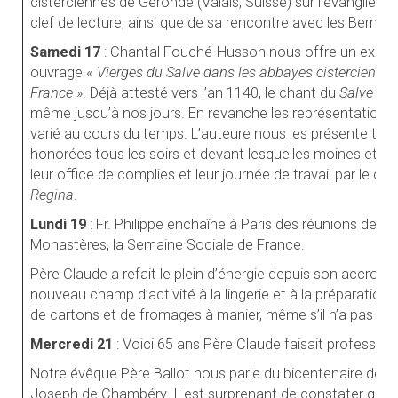
cisterciennes de Géronde (Valais, Suisse) sur l’évangile 
clef de lecture, ainsi que de sa rencontre avec les Bernar
Samedi 17
: Chantal Fouché-Husson nous offre un exemp
ouvrage «
Vierges du Salve dans les abbayes cisterciennes
France
». Déjà attesté vers l’an 1140, le chant du
Salve Re
même jusqu’à nos jours. En revanche les représentations
varié au cours du temps. L’auteure nous les présente telle
honorées tous les soirs et devant lesquelles moines et m
leur office de complies et leur journée de travail par le ch
Regina
.
Lundi 19
: Fr. Philippe enchaîne à Paris des réunions de tr
Monastères, la Semaine Sociale de France.
Père Claude a refait le plein d’énergie depuis son accroc d
nouveau champ d’activité à la lingerie et à la préparati
de cartons et de fromages à manier, même s’il n’a pas enco
Mercredi 21
: Voici 65 ans Père Claude faisait profession
Notre évêque Père Ballot nous parle du bicentenaire de l
Joseph de Chambéry. Il est surprenant de constater qu’a