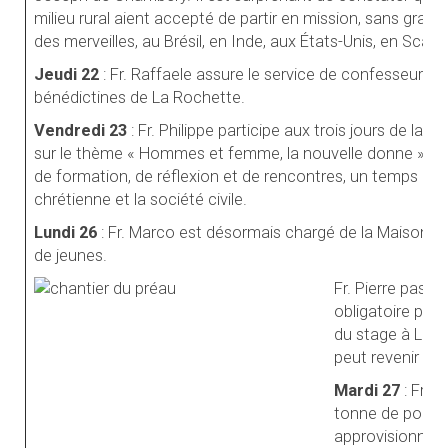
milieu rural aient accepté de partir en mission, sans grand
des merveilles, au Brésil, en Inde, aux États-Unis, en Scandi
Jeudi 22
: Fr. Raffaele assure le service de confesseur e
bénédictines de La Rochette.
Vendredi 23
: Fr. Philippe participe aux trois jours de la 87
sur le thème « Hommes et femme, la nouvelle donne ». S
de formation, de réflexion et de rencontres, un temps où 
chrétienne et la société civile.
Lundi 26
: Fr. Marco est désormais chargé de la Maison Sa
de jeunes.
Fr. Pierre pass
obligatoire pour
du stage à La M
peut revenir cha
Mardi 27
: Fr. P
tonne de pommes
approvisionne a