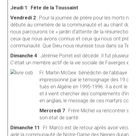
Jeudi 1
:
Fête de la Toussaint
.
Vendredi 2
: Pour la journée de prière pour les morts not
débute au cimetière de la communauté et au chant du 
nous parcourons ce « jardin d’attente de la résurrection »
ceux que nous avons connus et ceux qui nous ont précé
communauté. Que Dieu nous réunisse tous dans sa Tendr
Dimanche 4
: Jérémie Porret est décédé. Il fut plusieurs 
C’était un membre actif de la vie sociale de Faverges et ec
Fr. Martin McGee
bénédictin de l’abbaye de 
impressionné par le témoignage des 19 chréti
tués en Algérie en 1995-1996. Il a écrit le pr
et il vient chercher des compléments d’infor
en anglais, le message de ces martyrs cont
Mercredi 7
: Frère Michel va rencontrer son
son état de santé.
Dimanche 11
:
Fr. Marco est de retour après avoir vécu tr
aidé la communauté de Notre-Dame des Neiges durant un