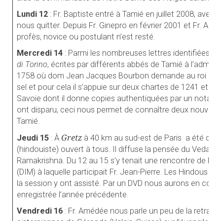
Lundi 12
: Fr. Baptiste entré à Tamié en juillet 2008, aver
nous quitter. Depuis Fr. Ginepro en février 2001 et Fr. An
profès, novice ou postulant n’est resté.
Mercredi 14
: Parmi les nombreuses lettres identifiées par
di Torino
, écrites par différents abbés de Tamié à l’adminis
1758 où dom Jean Jacques Bourbon demande au roi de jou
sel et pour cela il s’appuie sur deux chartes de 1241 et 
Savoie dont il donne copies authentiquées par un notair
ont disparu, ceci nous permet de connaître deux nouvelle
Tamié.
Gretz
Jeudi 15
:
À
à 40 km au
sud-est de Paris
a été cré
(hindouiste) ouvert à tous
.
Il diffuse la pensée du Vedant
Ramakrishna. Du 12 au 15 s’y tenait une rencontre de l’a
(DIM) à laquelle participait Fr. Jean-Pierre.
Les Hindous fêta
la session y ont assisté. Par un DVD nous aurons en co
enregistrée l’année précédente.
Vendredi 16
: Fr. Amédée nous parle un peu de la retraite