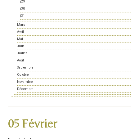
j29
j30
j31
Mars
Avril
Mai
Juin
Juillet
Août
Septembre
Octobre
Novembre
Décembre
05 Février