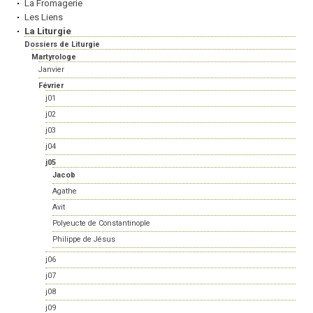
La Fromagerie
Les Liens
La Liturgie
Dossiers de Liturgie
Martyrologe
Janvier
Février
j01
j02
j03
j04
j05
Jacob
Agathe
Avit
Polyeucte de Constantinople
Philippe de Jésus
j06
j07
j08
j09