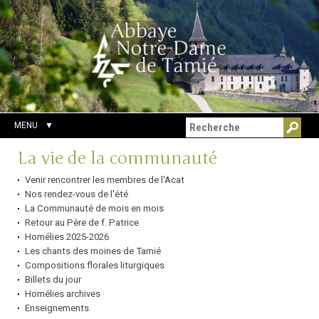
Aller
Outils
Chercher par
au
personnels
Recherche
contenu.
avancée…
|
Aller
à
la
navigation
MENU
Navigation
La vie de la communauté
Venir rencontrer les membres de l'Acat
Nos rendez-vous de l'été
La Communauté de mois en mois
Retour au Père de f. Patrice
Homélies 2025-2026
Les chants des moines de Tamié
Compositions florales liturgiques
Billets du jour
Homélies archives
Enseignements