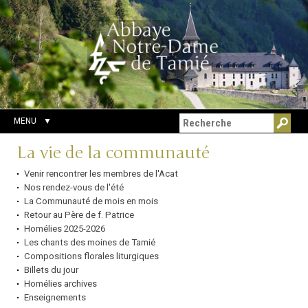
Aller
Outils
Chercher par
au
personnels
Recherche
contenu.
avancée…
|
Aller
à
la
navigation
MENU
Navigation
La vie de la communauté
Venir rencontrer les membres de l'Acat
Nos rendez-vous de l'été
La Communauté de mois en mois
Retour au Père de f. Patrice
Homélies 2025-2026
Les chants des moines de Tamié
Compositions florales liturgiques
Billets du jour
Homélies archives
Enseignements