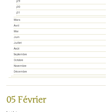
j29
j30
j31
Mars
Avril
Mai
Juin
Juillet
Août
Septembre
Octobre
Novembre
Décembre
05 Février