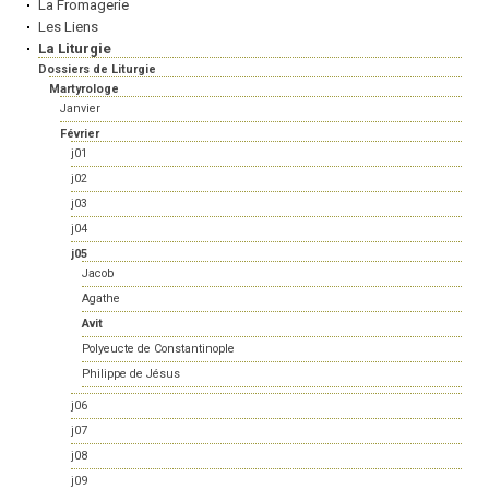
La Fromagerie
Les Liens
La Liturgie
Dossiers de Liturgie
Martyrologe
Janvier
Février
j01
j02
j03
j04
j05
Jacob
Agathe
Avit
Polyeucte de Constantinople
Philippe de Jésus
j06
j07
j08
j09