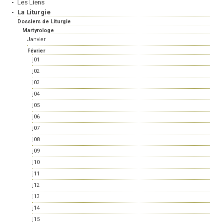
Les Liens
La Liturgie
Dossiers de Liturgie
Martyrologe
Janvier
Février
j01
j02
j03
j04
j05
j06
j07
j08
j09
j10
j11
j12
j13
j14
j15