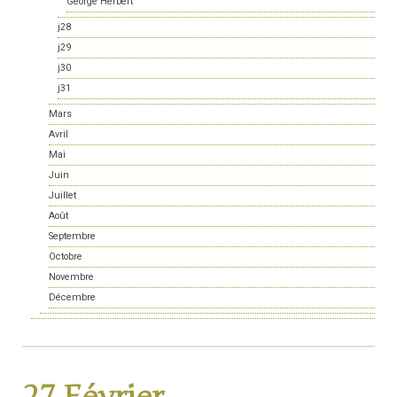
George Herbert
j28
j29
j30
j31
Mars
Avril
Mai
Juin
Juillet
Août
Septembre
Octobre
Novembre
Décembre