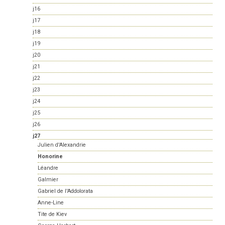
j16
j17
j18
j19
j20
j21
j22
j23
j24
j25
j26
j27
Julien d'Alexandrie
Honorine
Léandre
Galmier
Gabriel de l'Addolorata
Anne-Line
Tite de Kiev