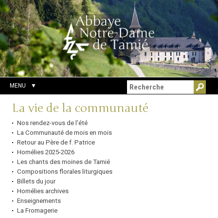
Aller
Outils
Chercher par
au
personnels
Recherche
contenu.
avancée…
|
Aller
à
la
navigation
MENU
Navigation
La vie de la communauté
Nos rendez-vous de l'été
La Communauté de mois en mois
Retour au Père de f. Patrice
Homélies 2025-2026
Les chants des moines de Tamié
Compositions florales liturgiques
Billets du jour
Homélies archives
Enseignements
La Fromagerie