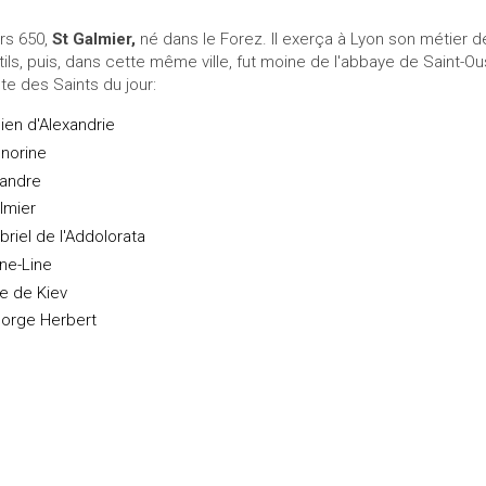
rs 650,
St Galmier,
né dans le Forez. Il exerça à Lyon son métier de
tils, puis, dans cette même ville, fut moine de l'abbaye de Saint-Ou
ste des Saints du jour:
lien d'Alexandrie
norine
andre
lmier
briel de l'Addolorata
ne-Line
te de Kiev
orge Herbert