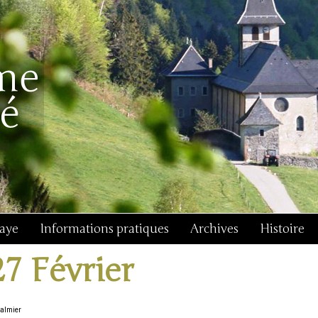
baye
Informations pratiques
Archives
Histoire
27 Février
Galmier