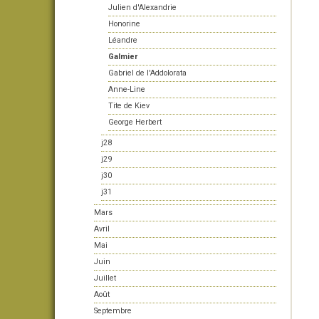
Julien d'Alexandrie
Honorine
Léandre
Galmier
Gabriel de l'Addolorata
Anne-Line
Tite de Kiev
George Herbert
j28
j29
j30
j31
Mars
Avril
Mai
Juin
Juillet
Août
Septembre