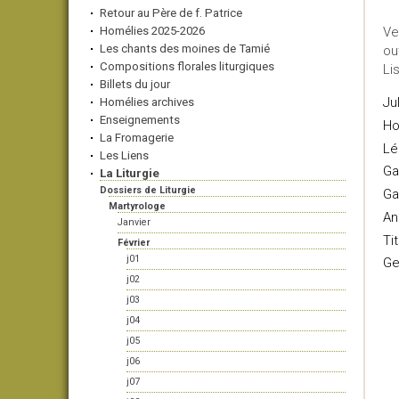
Retour au Père de f. Patrice
Homélies 2025-2026
Ve
Les chants des moines de Tamié
ou
Compositions florales liturgiques
Li
Billets du jour
Ju
Homélies archives
Enseignements
Ho
La Fromagerie
Lé
Les Liens
Ga
La Liturgie
Dossiers de Liturgie
Ga
Martyrologe
An
Janvier
Ti
Février
j01
Ge
j02
j03
j04
j05
j06
j07