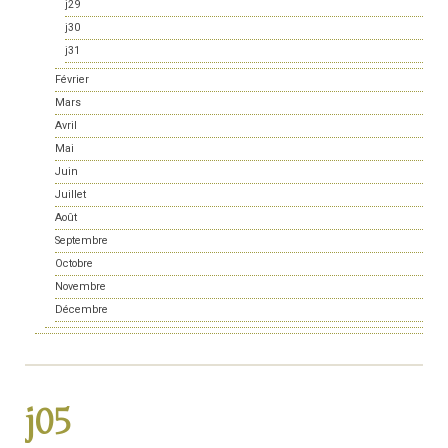
j29
j30
j31
Février
Mars
Avril
Mai
Juin
Juillet
Août
Septembre
Octobre
Novembre
Décembre
j05