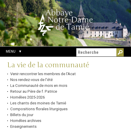
Aller
Outils
Chercher par
au
personnels
Recherche
contenu.
avancée…
|
Aller
à
la
navigation
MENU
Navigation
La vie de la communauté
Venir rencontrer les membres de l'Acat
Nos rendez-vous de l'été
La Communauté de mois en mois
Retour au Père de f. Patrice
Homélies 2025-2026
Les chants des moines de Tamié
Compositions florales liturgiques
Billets du jour
Homélies archives
Enseignements