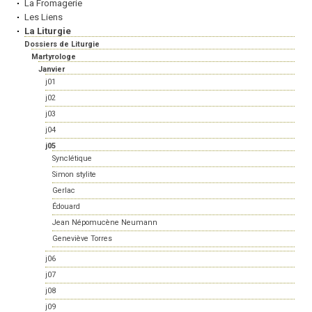
La Fromagerie
Les Liens
La Liturgie
Dossiers de Liturgie
Martyrologe
Janvier
j01
j02
j03
j04
j05
Synclétique
Simon stylite
Gerlac
Édouard
Jean Népomucène Neumann
Geneviève Torres
j06
j07
j08
j09