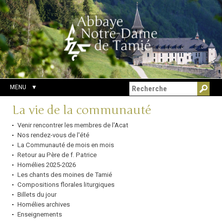
Aller
Outils
Chercher par
au
personnels
Recherche
contenu.
avancée…
|
Aller
à
la
navigation
MENU
Navigation
La vie de la communauté
Venir rencontrer les membres de l'Acat
Nos rendez-vous de l'été
La Communauté de mois en mois
Retour au Père de f. Patrice
Homélies 2025-2026
Les chants des moines de Tamié
Compositions florales liturgiques
Billets du jour
Homélies archives
Enseignements