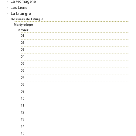
La Fromagerie
Les Liens
La Liturgie
Dossiers de Liturgie
Martyrologe
Janvier
j01
j02
j03
j04
j05
j06
j07
j08
j09
j10
j11
j12
j13
j14
j15