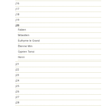
j16
j17
j18
j19
j20
Fabien
Sébastien
Euthyme le Grand
Étienne Min
Cyprien Tansi
Henri
j21
j22
j23
j24
j25
j26
j27
j28