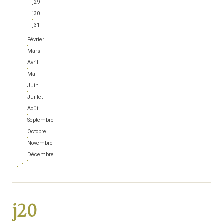
j29
j30
j31
Février
Mars
Avril
Mai
Juin
Juillet
Août
Septembre
Octobre
Novembre
Décembre
j20