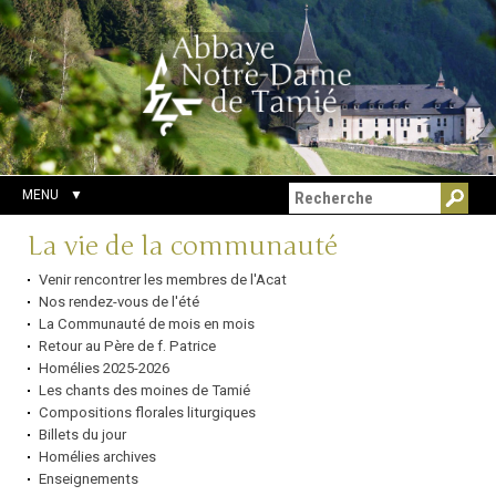
Aller
Outils
Chercher par
au
personnels
Recherche
contenu.
avancée…
|
Aller
à
la
navigation
MENU
Navigation
La vie de la communauté
Venir rencontrer les membres de l'Acat
Nos rendez-vous de l'été
La Communauté de mois en mois
Retour au Père de f. Patrice
Homélies 2025-2026
Les chants des moines de Tamié
Compositions florales liturgiques
Billets du jour
Homélies archives
Enseignements