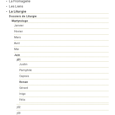
La Fromagerie
Les Liens
La Liturgie
Dossiers de Liturgie
Martyrologe
Janvier
Février
Mars
Avril
Mai
Juin
j01
Justin
Pamphile
Caprais
Renan
Gérard
Inigo
Félix
j02
j03