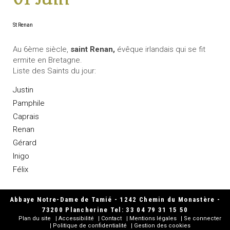
St Renan
Au 6ème siècle,
saint Renan,
évêque irlandais qui se fit
ermite en Bretagne.
Liste des Saints du jour:
Justin
Pamphile
Caprais
Renan
Gérard
Inigo
Félix
Abbaye Notre-Dame de Tamié - 1242 Chemin du Monastère -
73200 Plancherine Tel: 33 04 79 31 15 50
Plan du site
Accessibilité
Contact
Mentions légales
Se connecter
Politique de confidentialité
Gestion des cookies