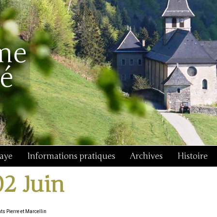
baye
Informations pratiques
Archives
Histoire
02 Juin
ts Pierre et Marcellin