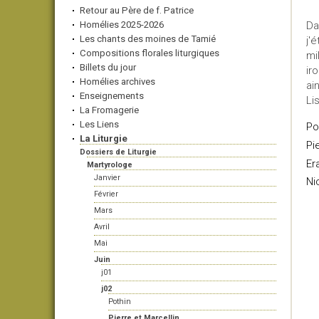
Retour au Père de f. Patrice
Homélies 2025-2026
Da
Les chants des moines de Tamié
j'
Compositions florales liturgiques
mi
Billets du jour
ir
Homélies archives
ai
Enseignements
Li
La Fromagerie
Les Liens
Po
La Liturgie
Pi
Dossiers de Liturgie
Er
Martyrologe
Janvier
Ni
Février
Mars
Avril
Mai
Juin
j01
j02
Pothin
Pierre et Marcellin