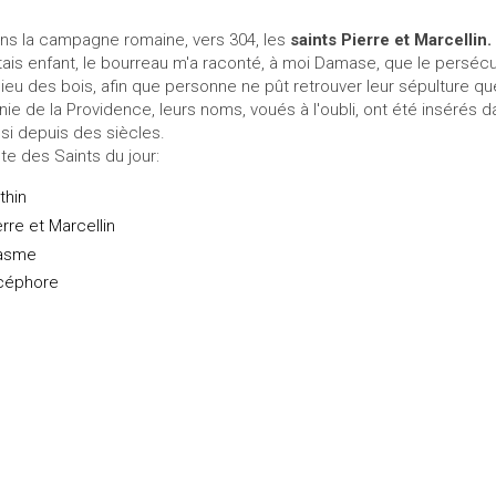
ns la campagne romaine, vers 304, les
sain
ts Pierre et Marcellin.
étais enfant, le bourreau m'a raconté, à moi Damase, que le persécu
lieu des bois, afin que personne ne pût retrouver leur sépulture que
onie de la Providence, leurs noms, voués à l'oubli, ont été insérés
nsi depuis des siècles.
ste des Saints du jour:
thin
erre et Marcellin
asme
céphore