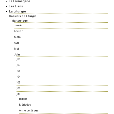
La Fromagerie
Les Liens
La Liturgie
Dossiers de Liturgie
Martyrologe
Janvier
Février
Mars
Avril
Mai
Juin
j01
j02
j03
j04
j05
j06
j07
Robert
Mériadec
Anne de Jésus