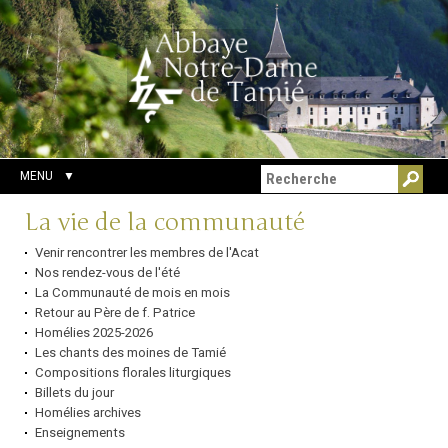
Aller
Outils
Chercher par
au
personnels
Recherche
contenu.
avancée…
|
Aller
à
la
navigation
MENU
Navigation
La vie de la communauté
Venir rencontrer les membres de l'Acat
Nos rendez-vous de l'été
La Communauté de mois en mois
Retour au Père de f. Patrice
Homélies 2025-2026
Les chants des moines de Tamié
Compositions florales liturgiques
Billets du jour
Homélies archives
Enseignements