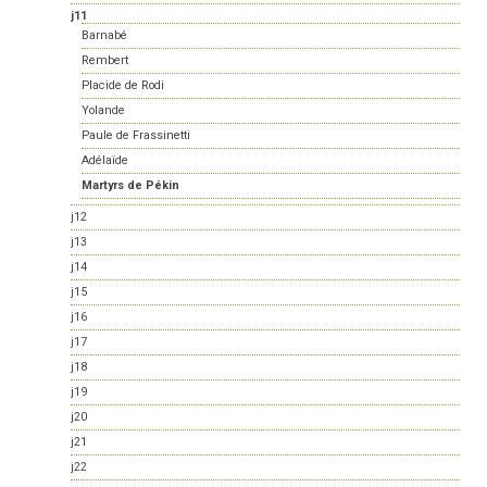
j11
Barnabé
Rembert
Placide de Rodi
Yolande
Paule de Frassinetti
Adélaïde
Martyrs de Pékin
j12
j13
j14
j15
j16
j17
j18
j19
j20
j21
j22