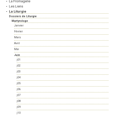
La Fromagerie
Les Liens
La Liturgie
Dossiers de Liturgie
Martyrologe
Janvier
Février
Mars
Avril
Mai
Juin
j01
j02
j03
j04
j05
j06
j07
j08
j09
j10