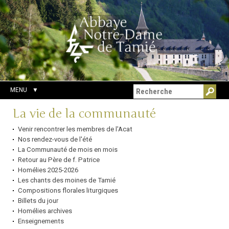
Aller
Outils
Chercher par
au
personnels
Recherche
contenu.
avancée…
|
Aller
à
la
navigation
MENU
Navigation
La vie de la communauté
Venir rencontrer les membres de l'Acat
Nos rendez-vous de l'été
La Communauté de mois en mois
Retour au Père de f. Patrice
Homélies 2025-2026
Les chants des moines de Tamié
Compositions florales liturgiques
Billets du jour
Homélies archives
Enseignements