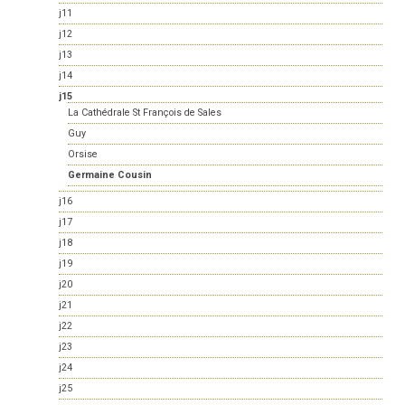
j11
j12
j13
j14
j15
La Cathédrale St François de Sales
Guy
Orsise
Germaine Cousin
j16
j17
j18
j19
j20
j21
j22
j23
j24
j25