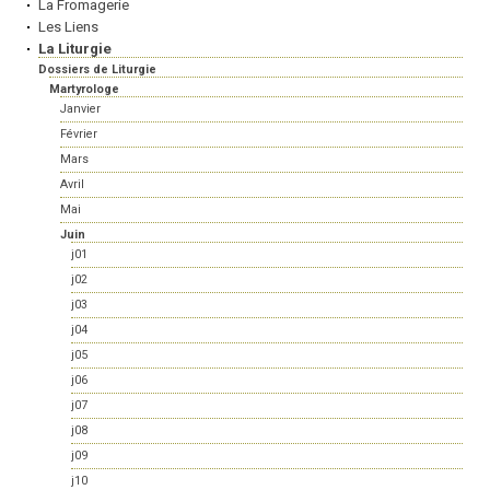
La Fromagerie
Les Liens
La Liturgie
Dossiers de Liturgie
Martyrologe
Janvier
Février
Mars
Avril
Mai
Juin
j01
j02
j03
j04
j05
j06
j07
j08
j09
j10