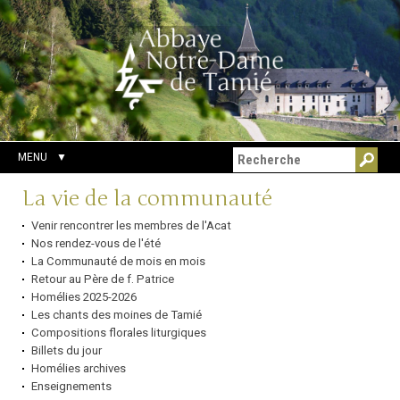
Aller
Outils
Chercher par
au
personnels
Recherche
contenu.
avancée…
|
Aller
à
la
navigation
MENU
Navigation
La vie de la communauté
Venir rencontrer les membres de l'Acat
Nos rendez-vous de l'été
La Communauté de mois en mois
Retour au Père de f. Patrice
Homélies 2025-2026
Les chants des moines de Tamié
Compositions florales liturgiques
Billets du jour
Homélies archives
Enseignements