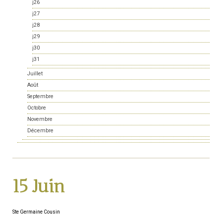
j26
j27
j28
j29
j30
j31
Juillet
Août
Septembre
Octobre
Novembre
Décembre
15 Juin
Ste Germaine Cousin