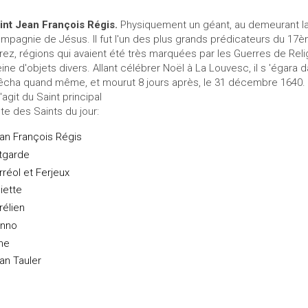
int Jean François Régis.
Physiquement un géant, au demeurant la 
mpagnie de Jésus. Il fut l'un des plus grands prédicateurs du 17ème 
rez, régions qui avaient été très marquées par les Guerres de Reli
eine d'objets divers. Allant célébrer Noël à La Louvesc, il s 'égara
êcha quand même, et mourut 8 jours après, le 31 décembre 1640.
s'agit du Saint principal
ste des Saints du jour:
an François Régis
tgarde
rréol et Ferjeux
liette
rélien
nno
ine
an Tauler