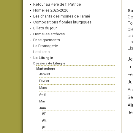
Retour au Père de f. Patrice
Homélies 2025-2026
Sa
Les chants des moines de Tamié
Co
Compositions florales liturgiques
Fo
Billets du jour
pl
Homélies archives
pr
Enseignements
Il 
La Fromagerie
Li
Les Liens
La Liturgie
Je
Dossiers de Liturgie
Lu
Martyrologe
Fe
Janvier
Février
Ju
Mars
Au
Avril
Be
Mai
Al
Juin
Je
j01
j02
j03