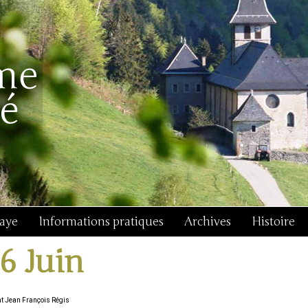
baye
Informations pratiques
Archives
Histoire
16 Juin
nt Jean François Régis