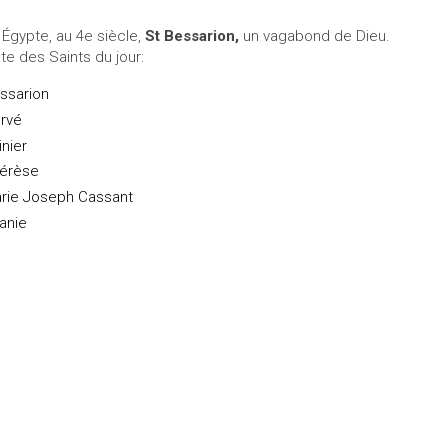
 Égypte, au 4e siècle,
St Bessarion,
un vagabond de Dieu.
ste des Saints du jour:
ssarion
rvé
inier
érèse
rie Joseph Cassant
anie