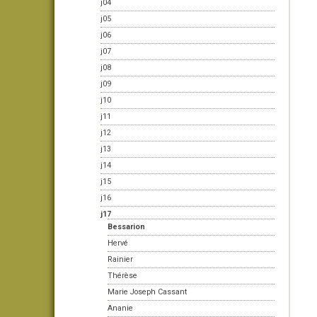
j04
j05
j06
j07
j08
j09
j10
j11
j12
j13
j14
j15
j16
j17
Bessarion
Hervé
Rainier
Thérèse
Marie Joseph Cassant
Ananie