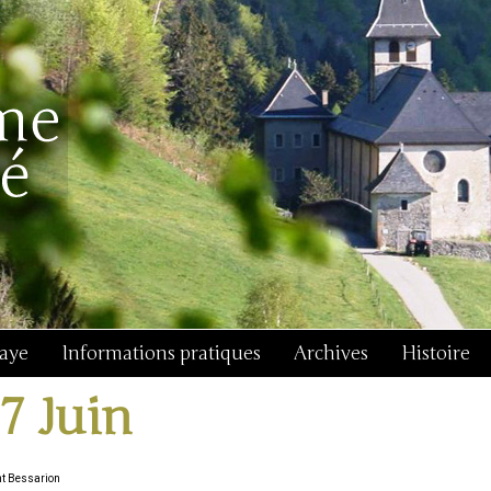
baye
Informations pratiques
Archives
Histoire
17 Juin
nt Bessarion