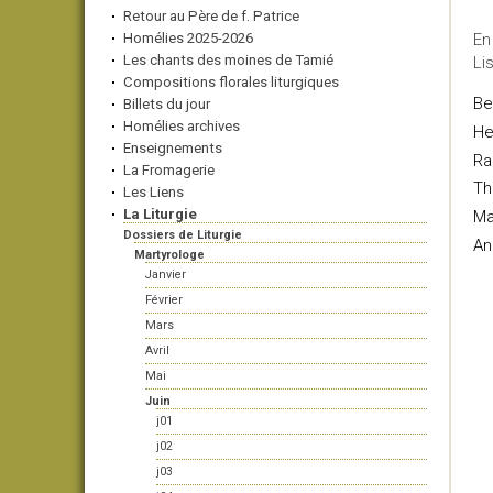
Retour au Père de f. Patrice
Homélies 2025-2026
En
Les chants des moines de Tamié
Li
Compositions florales liturgiques
Be
Billets du jour
Homélies archives
He
Enseignements
Ra
La Fromagerie
Th
Les Liens
La Liturgie
Ma
Dossiers de Liturgie
An
Martyrologe
Janvier
Février
Mars
Avril
Mai
Juin
j01
j02
j03