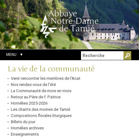
Aller
Outils
Chercher par
au
personnels
Recherche
contenu.
avancée…
|
Aller
à
la
navigation
MENU
Navigation
La vie de la communauté
Venir rencontrer les membres de l'Acat
Nos rendez-vous de l'été
La Communauté de mois en mois
Retour au Père de f. Patrice
Homélies 2025-2026
Les chants des moines de Tamié
Compositions florales liturgiques
Billets du jour
Homélies archives
Enseignements