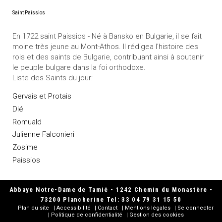
Saint Paissios
En 1722 saint Paissios - Né à Bansko en Bulgarie, il se fait
moine très jeune au Mont-Athos. Il rédigea l'histoire des
rois et des saints de Bulgarie, contribuant ainsi à soutenir
le peuple bulgare dans la foi orthodoxe.
Liste des Saints du jour:
Gervais et Protais
Dié
Romuald
Julienne Falconieri
Zosime
Paissios
Abbaye Notre-Dame de Tamié - 1242 Chemin du Monastère -
73200 Plancherine Tel: 33 04 79 31 15 50
Plan du site
Accessibilité
Contact
Mentions légales
Se connecter
Politique de confidentialité
Gestion des cookies