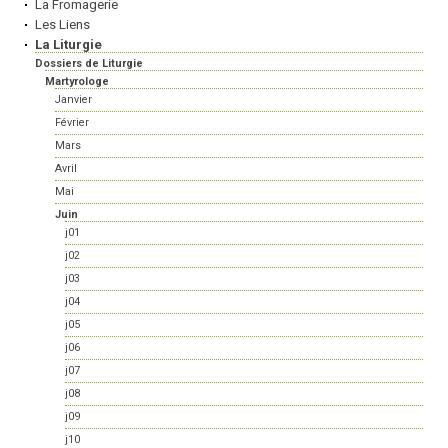
La Fromagerie
Les Liens
La Liturgie
Dossiers de Liturgie
Martyrologe
Janvier
Février
Mars
Avril
Mai
Juin
j01
j02
j03
j04
j05
j06
j07
j08
j09
j10