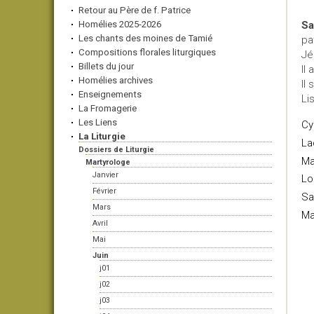
Retour au Père de f. Patrice
Homélies 2025-2026
Sa
Les chants des moines de Tamié
pa
Compositions florales liturgiques
Jé
Billets du jour
Il 
Homélies archives
Il 
Enseignements
Li
La Fromagerie
Les Liens
Cyr
La Liturgie
La
Dossiers de Liturgie
Ma
Martyrologe
Janvier
Lo
Février
Sa
Mars
Ma
Avril
Mai
Juin
j01
j02
j03