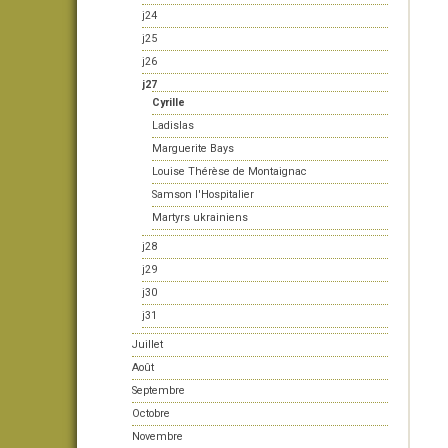
j24
j25
j26
j27
Cyrille
Ladislas
Marguerite Bays
Louise Thérèse de Montaignac
Samson l'Hospitalier
Martyrs ukrainiens
j28
j29
j30
j31
Juillet
Août
Septembre
Octobre
Novembre