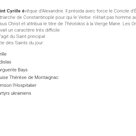
int Cyrille é
vêque d'Alexandrie. Il présida avec force le Concile d'
triarche de Constantinople pour qui le Verbe n'était pas homme auth
sus Christ et attribua le titre de
Théotokos
à la Vierge Marie. Les Or
avait un caractère très difficile.
s'agit du Saint principal
ste des Saints du jour:
ille
dislas
rguerite Bays
uise Thérèse de Montaignac
mson l'Hospitalier
rtyrs ukrainiens