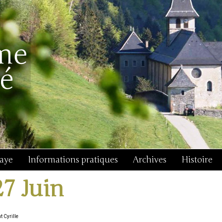
baye
Informations pratiques
Archives
Histoire
27 Juin
t Cyrille