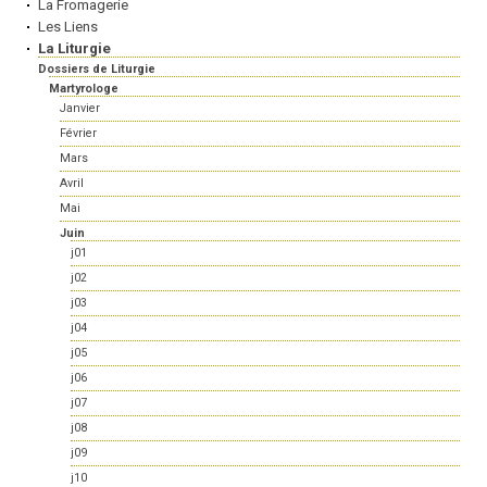
La Fromagerie
Les Liens
La Liturgie
Dossiers de Liturgie
Martyrologe
Janvier
Février
Mars
Avril
Mai
Juin
j01
j02
j03
j04
j05
j06
j07
j08
j09
j10