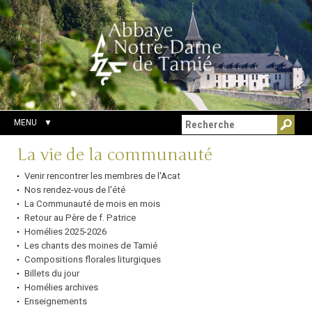
Aller
Outils
Chercher par
au
personnels
Recherche
contenu.
avancée…
|
Aller
à
la
navigation
MENU
Navigation
La vie de la communauté
Venir rencontrer les membres de l'Acat
Nos rendez-vous de l'été
La Communauté de mois en mois
Retour au Père de f. Patrice
Homélies 2025-2026
Les chants des moines de Tamié
Compositions florales liturgiques
Billets du jour
Homélies archives
Enseignements