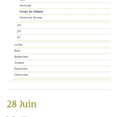
Heimrad
Serge de Valaam
Vincenza Gerosa
j29
j30
j31
Juillet
Août
Septembre
Octobre
Novembre
Décembre
28 Juin