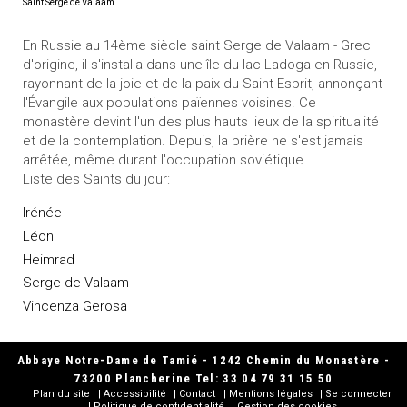
Saint Serge de Valaam
En Russie au 14ème siècle saint Serge de Valaam - Grec
d'origine, il s'installa dans une île du lac Ladoga en Russie,
rayonnant de la joie et de la paix du Saint Esprit, annonçant
l'Évangile aux populations païennes voisines. Ce
monastère devint l'un des plus hauts lieux de la spiritualité
et de la contemplation. Depuis, la prière ne s'est jamais
arrêtée, même durant l'occupation soviétique.
Liste des Saints du jour:
Irénée
Léon
Heimrad
Serge de Valaam
Vincenza Gerosa
Abbaye Notre-Dame de Tamié - 1242 Chemin du Monastère -
73200 Plancherine Tel: 33 04 79 31 15 50
Plan du site
Accessibilité
Contact
Mentions légales
Se connecter
Politique de confidentialité
Gestion des cookies