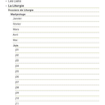
Les Liens
La Liturgie
Dossiers de Liturgie
Martyrologe
Janvier
Février
Mars
Avril
Mai
Juin
j01
j02
j03
j04
j05
j06
j07
j08
j09
j10
j11