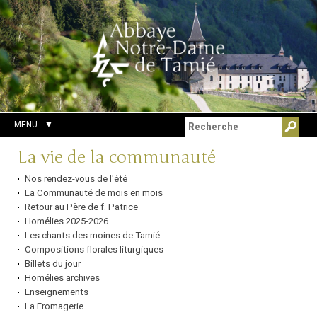
Aller
Outils
Chercher par
au
personnels
Recherche
contenu.
avancée…
|
Aller
à
la
navigation
MENU
Navigation
La vie de la communauté
Nos rendez-vous de l'été
La Communauté de mois en mois
Retour au Père de f. Patrice
Homélies 2025-2026
Les chants des moines de Tamié
Compositions florales liturgiques
Billets du jour
Homélies archives
Enseignements
La Fromagerie