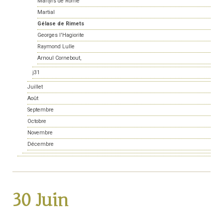
Martyrs de Rome
Martial
Gélase de Rimets
Georges l'Hagiorite
Raymond Lulle
Arnoul Cornebout,
j31
Juillet
Août
Septembre
Octobre
Novembre
Décembre
30 Juin