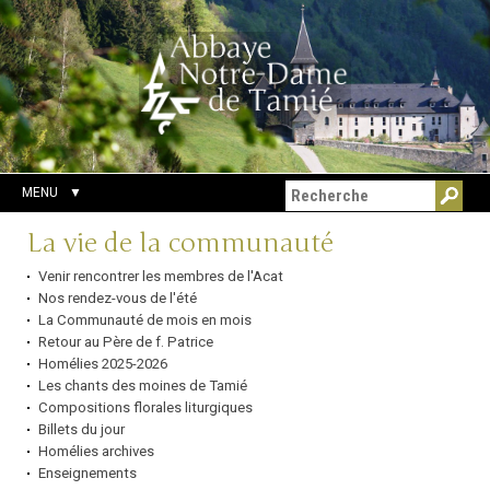
Aller
Outils
Chercher par
au
personnels
Recherche
contenu.
avancée…
|
Aller
à
la
navigation
MENU
Navigation
La vie de la communauté
Venir rencontrer les membres de l'Acat
Nos rendez-vous de l'été
La Communauté de mois en mois
Retour au Père de f. Patrice
Homélies 2025-2026
Les chants des moines de Tamié
Compositions florales liturgiques
Billets du jour
Homélies archives
Enseignements