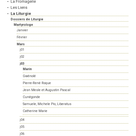
La Fromagerie
Les Liens
La Liturgie
Dossiers de Liturgie
Martyrologe
Janvier
Février
Mars
j01
j02
j03
Marin
Gwénolé
Pierre-René Roque
Jesn Mesle et Augustin Pascal
Cunégonde
Samuele, Michele Pio, Liberatus
Catherine Marie
j04
j05
j06