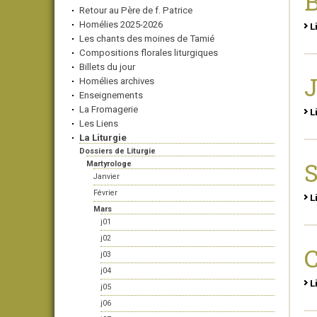
B
Retour au Père de f. Patrice
Homélies 2025-2026
L
Les chants des moines de Tamié
Compositions florales liturgiques
Billets du jour
J
Homélies archives
Enseignements
La Fromagerie
L
Les Liens
La Liturgie
Dossiers de Liturgie
S
Martyrologe
Janvier
Février
L
Mars
j01
j02
j03
j04
L
j05
j06