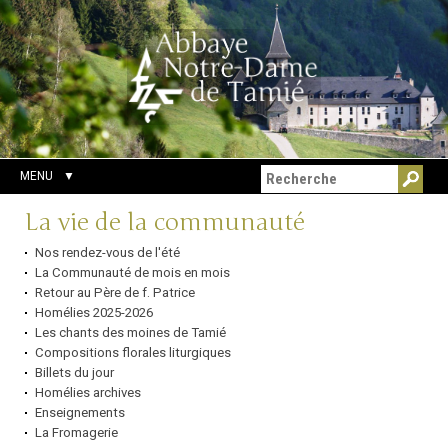
Aller
Outils
Chercher par
au
personnels
Recherche
contenu.
avancée…
|
Aller
à
la
navigation
MENU
Navigation
La vie de la communauté
Nos rendez-vous de l'été
La Communauté de mois en mois
Retour au Père de f. Patrice
Homélies 2025-2026
Les chants des moines de Tamié
Compositions florales liturgiques
Billets du jour
Homélies archives
Enseignements
La Fromagerie