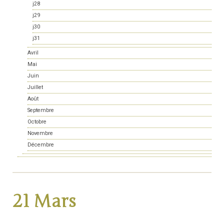
j28
j29
j30
j31
Avril
Mai
Juin
Juillet
Août
Septembre
Octobre
Novembre
Décembre
21 Mars