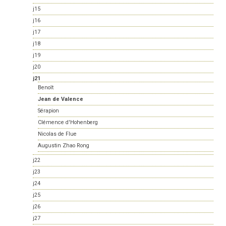
j15
j16
j17
j18
j19
j20
j21
Benoît
Jean de Valence
Sérapion
Clémence d'Hohenberg
Nicolas de Flue
Augustin Zhao Rong
j22
j23
j24
j25
j26
j27