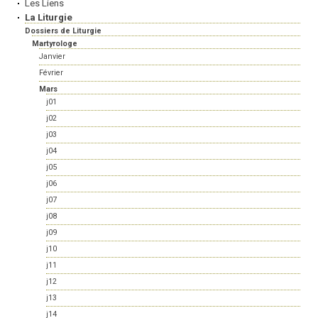
Les Liens
La Liturgie
Dossiers de Liturgie
Martyrologe
Janvier
Février
Mars
j01
j02
j03
j04
j05
j06
j07
j08
j09
j10
j11
j12
j13
j14