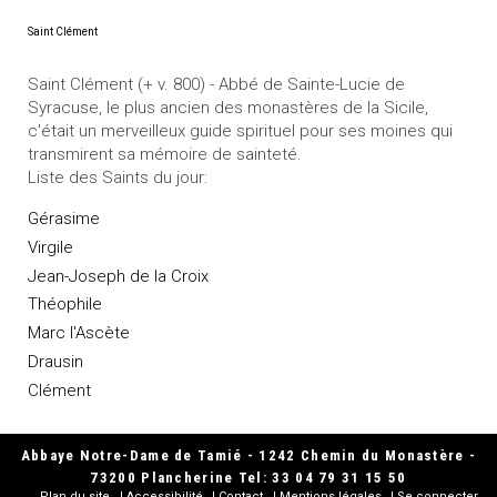
Saint Clément
Saint Clément (+ v. 800) - Abbé de Sainte-Lucie de
Syracuse, le plus ancien des monastères de la Sicile,
c'était un merveilleux guide spirituel pour ses moines qui
transmirent sa mémoire de sainteté.
Liste des Saints du jour:
Gérasime
Virgile
Jean-Joseph de la Croix
Théophile
Marc l'Ascète
Drausin
Clément
Abbaye Notre-Dame de Tamié - 1242 Chemin du Monastère -
73200 Plancherine Tel: 33 04 79 31 15 50
Plan du site
Accessibilité
Contact
Mentions légales
Se connecter