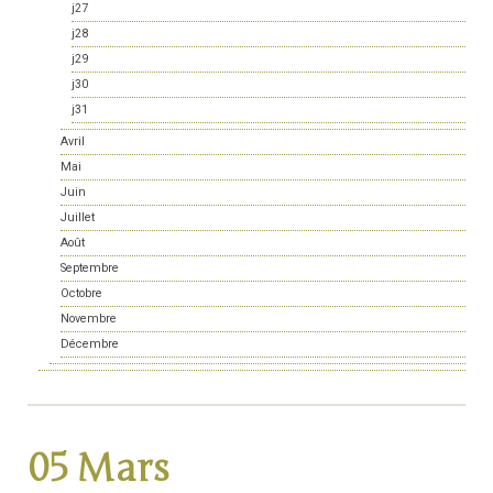
j27
j28
j29
j30
j31
Avril
Mai
Juin
Juillet
Août
Septembre
Octobre
Novembre
Décembre
05 Mars