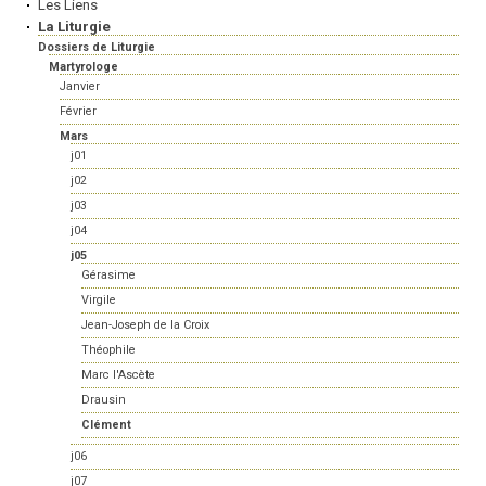
Les Liens
La Liturgie
Dossiers de Liturgie
Martyrologe
Janvier
Février
Mars
j01
j02
j03
j04
j05
Gérasime
Virgile
Jean-Joseph de la Croix
Théophile
Marc l'Ascète
Drausin
Clément
j06
j07