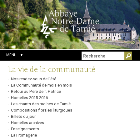
Aller
Outils
Chercher par
au
personnels
Recherche
contenu.
avancée…
|
Aller
à
la
navigation
MENU
Navigation
La vie de la communauté
Nos rendez-vous de l'été
La Communauté de mois en mois
Retour au Père de f. Patrice
Homélies 2025-2026
Les chants des moines de Tamié
Compositions florales liturgiques
Billets du jour
Homélies archives
Enseignements
La Fromagerie