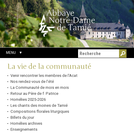
Aller
Outils
Chercher par
au
personnels
Recherche
contenu.
avancée…
|
Aller
à
la
navigation
MENU
Navigation
La vie de la communauté
Venir rencontrer les membres de l'Acat
Nos rendez-vous de l'été
La Communauté de mois en mois
Retour au Père de f. Patrice
Homélies 2025-2026
Les chants des moines de Tamié
Compositions florales liturgiques
Billets du jour
Homélies archives
Enseignements