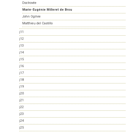
Doctrovée
Marie-Eugénie Milleret de Brou
John Ogilvie
Matthieu del Castillo
j11
j12
j13
j14
j15
j16
j17
j18
j19
j20
j21
j22
j23
j24
j25