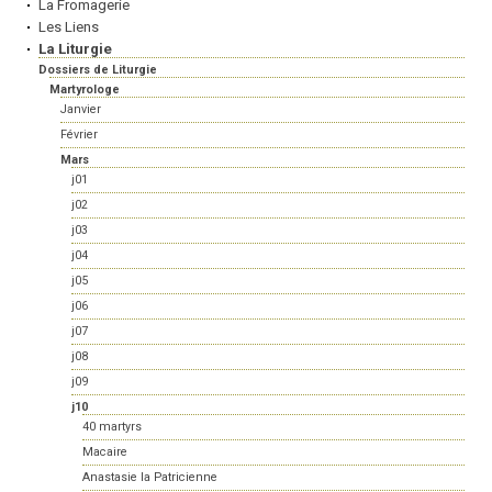
La Fromagerie
Les Liens
La Liturgie
Dossiers de Liturgie
Martyrologe
Janvier
Février
Mars
j01
j02
j03
j04
j05
j06
j07
j08
j09
j10
40 martyrs
Macaire
Anastasie la Patricienne