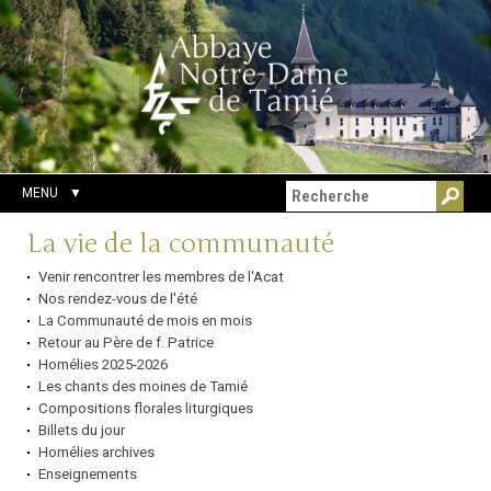
Aller
Outils
Chercher par
au
personnels
Recherche
contenu.
avancée…
|
Aller
à
la
navigation
MENU
Navigation
La vie de la communauté
Venir rencontrer les membres de l'Acat
Nos rendez-vous de l'été
La Communauté de mois en mois
Retour au Père de f. Patrice
Homélies 2025-2026
Les chants des moines de Tamié
Compositions florales liturgiques
Billets du jour
Homélies archives
Enseignements