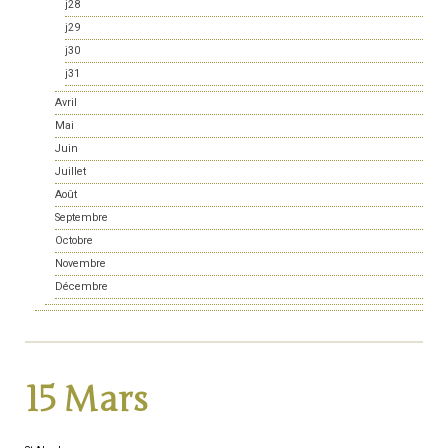
j28
j29
j30
j31
Avril
Mai
Juin
Juillet
Août
Septembre
Octobre
Novembre
Décembre
15 Mars