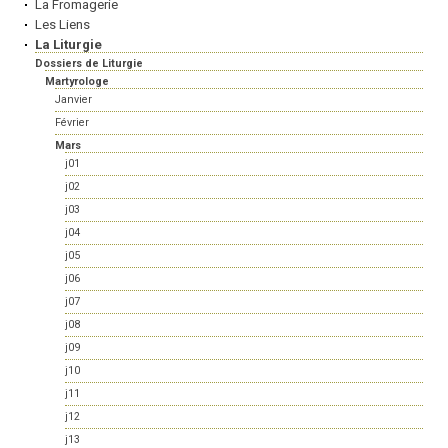
La Fromagerie
Les Liens
La Liturgie
Dossiers de Liturgie
Martyrologe
Janvier
Février
Mars
j01
j02
j03
j04
j05
j06
j07
j08
j09
j10
j11
j12
j13