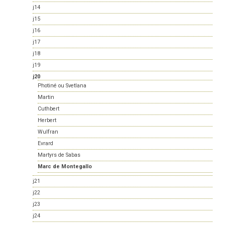
j14
j15
j16
j17
j18
j19
j20
Photiné ou Svetlana
Martin
Cuthbert
Herbert
Wulfran
Evrard
Martyrs de Sabas
Marc de Montegallo
j21
j22
j23
j24