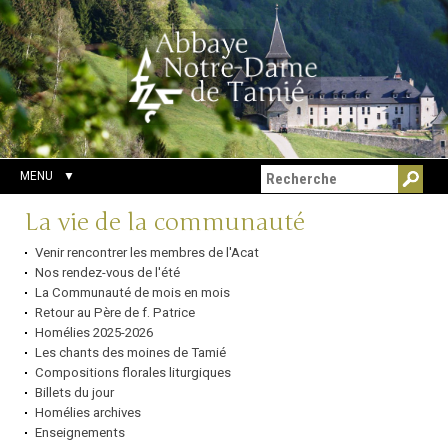
Aller
Outils
Chercher par
au
personnels
Recherche
contenu.
avancée…
|
Aller
à
la
navigation
MENU
Navigation
La vie de la communauté
Venir rencontrer les membres de l'Acat
Nos rendez-vous de l'été
La Communauté de mois en mois
Retour au Père de f. Patrice
Homélies 2025-2026
Les chants des moines de Tamié
Compositions florales liturgiques
Billets du jour
Homélies archives
Enseignements