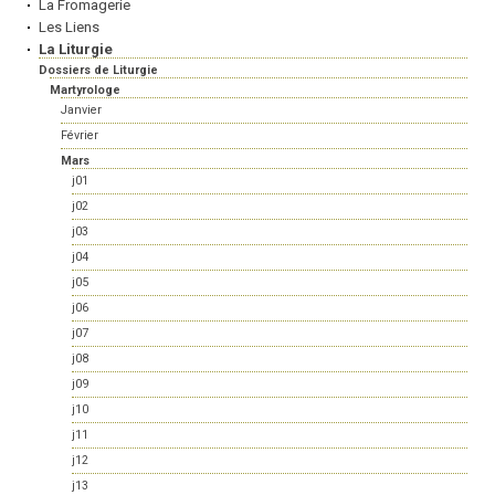
La Fromagerie
Les Liens
La Liturgie
Dossiers de Liturgie
Martyrologe
Janvier
Février
Mars
j01
j02
j03
j04
j05
j06
j07
j08
j09
j10
j11
j12
j13