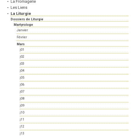
La Fromagerie
Les Liens
La Liturgie
Dossiers de Liturgie
Martyrologe
Janvier
Février
Mars
j01
j02
j03
j04
j05
j06
j07
j08
j09
j10
j11
j12
j13