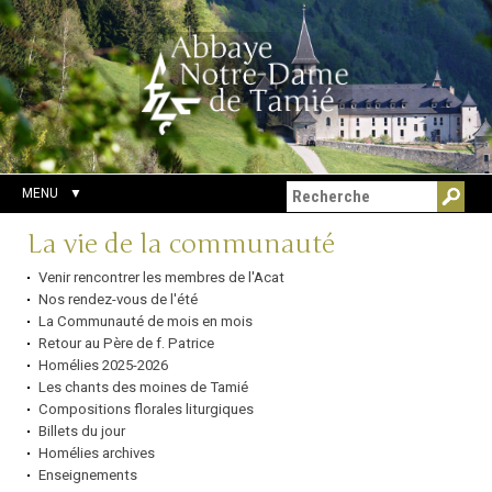
Aller
Outils
Chercher par
au
personnels
Recherche
contenu.
avancée…
|
Aller
à
la
navigation
MENU
Navigation
La vie de la communauté
Venir rencontrer les membres de l'Acat
Nos rendez-vous de l'été
La Communauté de mois en mois
Retour au Père de f. Patrice
Homélies 2025-2026
Les chants des moines de Tamié
Compositions florales liturgiques
Billets du jour
Homélies archives
Enseignements