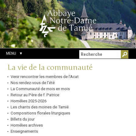
Aller
Outils
Chercher par
au
personnels
Recherche
contenu.
avancée…
|
Aller
à
la
navigation
MENU
Navigation
La vie de la communauté
Venir rencontrer les membres de l'Acat
Nos rendez-vous de l'été
La Communauté de mois en mois
Retour au Père de f. Patrice
Homélies 2025-2026
Les chants des moines de Tamié
Compositions florales liturgiques
Billets du jour
Homélies archives
Enseignements