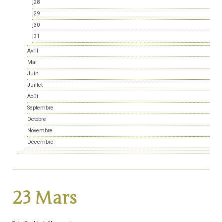
j28
j29
j30
j31
Avril
Mai
Juin
Juillet
Août
Septembre
Octobre
Novembre
Décembre
23 Mars