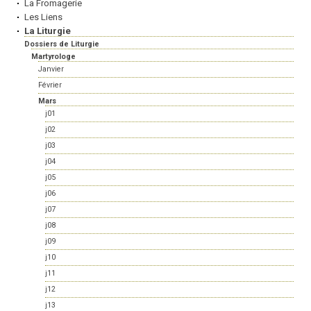
La Fromagerie
Les Liens
La Liturgie
Dossiers de Liturgie
Martyrologe
Janvier
Février
Mars
j01
j02
j03
j04
j05
j06
j07
j08
j09
j10
j11
j12
j13