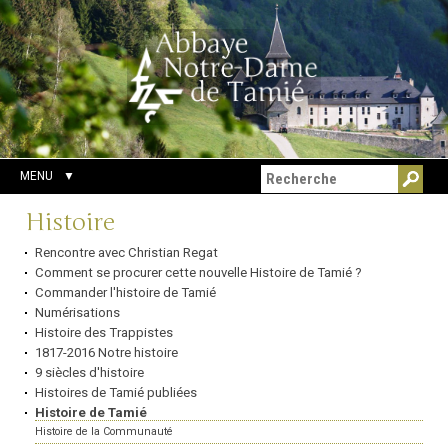
Aller
Outils
Chercher par
au
personnels
Recherche
contenu.
avancée…
|
Aller
à
la
navigation
MENU
Navigation
Histoire
Rencontre avec Christian Regat
Comment se procurer cette nouvelle Histoire de Tamié ?
Commander l'histoire de Tamié
Numérisations
Histoire des Trappistes
1817-2016 Notre histoire
9 siècles d'histoire
Histoires de Tamié publiées
Histoire de Tamié
Histoire de la Communauté