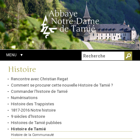
Aller
Outils
Chercher par
au
personnels
Recherche
contenu.
avancée…
|
Aller
à
la
navigation
MENU
Navigation
Histoire
Rencontre avec Christian Regat
Comment se procurer cette nouvelle Histoire de Tamié ?
Commander l'histoire de Tamié
Numérisations
Histoire des Trappistes
1817-2016 Notre histoire
9 siècles d'histoire
Histoires de Tamié publiées
Histoire de Tamié
Histoire de la Communauté