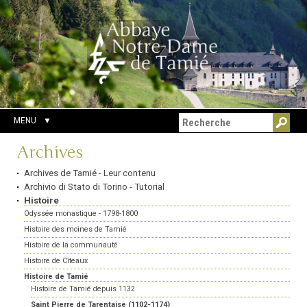
Aller
Outils
Chercher par
au
personnels
Recherche
contenu.
avancée…
|
Aller
à
la
navigation
MENU
Navigation
Archives
Archives de Tamié - Leur contenu
Archivio di Stato di Torino - Tutorial
Histoire
Odyssée monastique - 1798-1800
Histoire des moines de Tamié
Histoire de la communauté
Histoire de Cîteaux
Histoire de Tamié
Histoire de Tamié depuis 1132
Saint Pierre de Tarentaise (1102-1174)