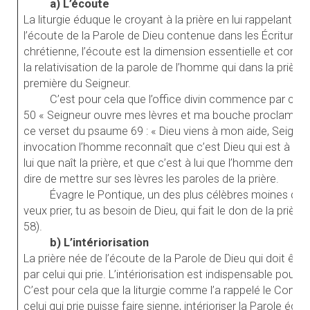
a) L’écoute
La liturgie éduque le croyant à la prière en lui rappelant a
l’écoute de la Parole de Dieu contenue dans les Écritures.
chrétienne, l’écoute est la dimension essentielle et constitu
la relativisation de la parole de l’homme qui dans la prière
première du Seigneur.
C’est pour cela que l’office divin commence par cet
50 « Seigneur ouvre mes lèvres et ma bouche proclamera
ce verset du psaume 69 : « Dieu viens à mon aide, Seigneu
invocation l’homme reconnaît que c’est Dieu qui est à la s
lui que naît la prière, et que c’est à lui que l’homme demand
dire de mettre sur ses lèvres les paroles de la prière.
Évagre le Pontique, un des plus célèbres moines du Dése
veux prier, tu as besoin de Dieu, qui fait le don de la prière à
58).
b) L’intériorisation
La prière née de l’écoute de la Parole de Dieu qui doit êtr
par celui qui prie. L’intériorisation est indispensable pour l’
C’est pour cela que la liturgie comme l’a rappelé le Conci
celui qui prie puisse faire sienne, intérioriser la Parole éco