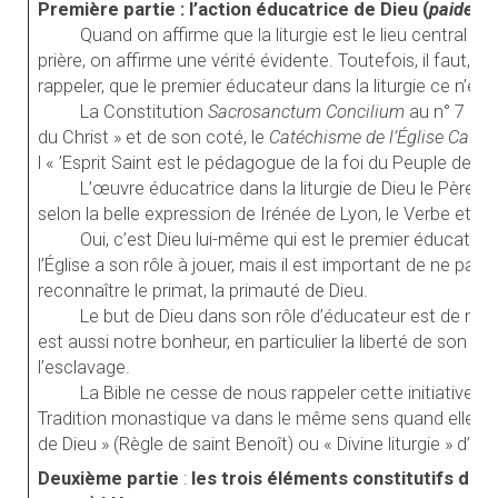
Première partie : l’action éducatrice de Dieu (
paideia
)
Quand on affirme que la liturgie est le lieu central de
prière, on affirme une vérité évidente. Toutefois, il faut, i
rappeler, que le premier éducateur dans la liturgie ce n’est 
La Constitution
Sacrosanctum Concilium
au n° 7 déf
du Christ » et de son coté, le
Catéchisme de l’Église Catho
l « ’Esprit Saint est le pédagogue de la foi du Peuple de Die
L’œuvre éducatrice dans la liturgie de Dieu le Père l’
selon la belle expression de Irénée de Lyon, le Verbe et l’Es
Oui, c’est Dieu lui-même qui est le premier éducateu
l’Église a son rôle à jouer, mais il est important de ne pas
reconnaître le primat, la primauté de Dieu.
Le but de Dieu dans son rôle d’éducateur est de nous
est aussi notre bonheur, en particulier la liberté de son Pe
l’esclavage.
La Bible ne cesse de nous rappeler cette initiative p
Tradition monastique va dans le même sens quand elle déf
de Dieu » (Règle de saint Benoît) ou « Divine liturgie » d’apr
Deuxième partie
:
les trois éléments constitutifs de la