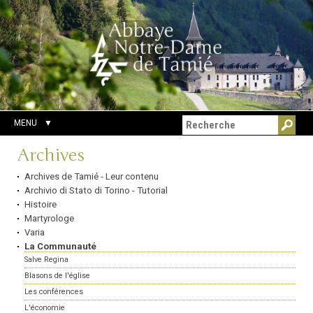
Aller
Outils
Chercher par
au
personnels
Recherche
contenu.
avancée…
|
Aller
à
la
navigation
MENU
Navigation
Archives
Archives de Tamié - Leur contenu
Archivio di Stato di Torino - Tutorial
Histoire
Martyrologe
Varia
La Communauté
Salve Regina
Blasons de l'église
Les conférences
L'économie