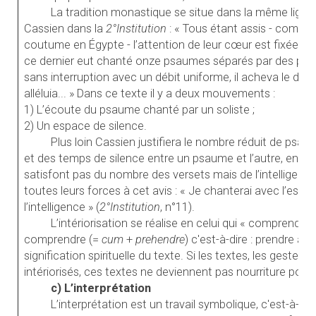
La tradition monastique se situe dans la même ligne
Cassien dans la
2°Institution
: « Tous étant assis - comme 
coutume en Égypte - l’attention de leur cœur est fixée au
ce dernier eut chanté onze psaumes séparés par des prière
sans interruption avec un débit uniforme, il acheva le dou
alléluia... » Dans ce texte il y a deux mouvements :
1) L’écoute du psaume chanté par un soliste ;
2) Un espace de silence.
Plus loin Cassien justifiera le nombre réduit de psaum
et des temps de silence entre un psaume et l’autre, en rap
satisfont pas du nombre des versets mais de l’intelligence 
toutes leurs forces à cet avis : « Je chanterai avec l’esprit
l’intelligence » (
2°Institution
, n°11).
L’intériorisation se réalise en celui qui « comprend le s
comprendre (=
cum
+
prehendre
) c'est-à-dire : prendre ave
signification spirituelle du texte. Si les textes, les gestes d
intériorisés, ces textes ne deviennent pas nourriture pour 
c) L’interprétation
L’interprétation est un travail symbolique, c'est-à-dire