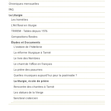
Chroniques mensuelles
FAQ
La Liturgie
Les homélies
L'Art floral en liturgie
TRIREM - Tables depuis 1976
Compositions florales
Études et Documents
L'oratoire de l'hôtellerie
La réforme liturgique à Tamié
Le livre des Nombres
Le chant de l'office en français
La prière des psaumes
Quelles musiques aujourd'hui pour la psalmodie ?
La liturgie, école de prière
Rencontre des chantres à Tamié
Les statues de la Vierge
Sanctoral cistercien