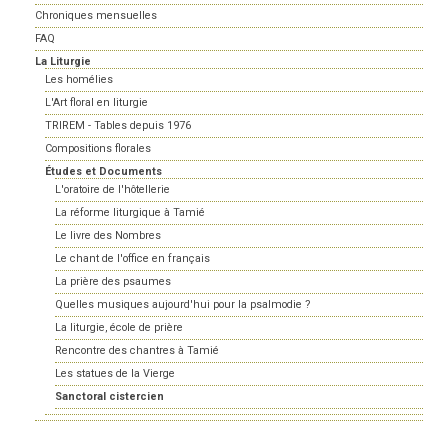
Chroniques mensuelles
FAQ
La Liturgie
Les homélies
L'Art floral en liturgie
TRIREM - Tables depuis 1976
Compositions florales
Études et Documents
L'oratoire de l'hôtellerie
La réforme liturgique à Tamié
Le livre des Nombres
Le chant de l'office en français
La prière des psaumes
Quelles musiques aujourd'hui pour la psalmodie ?
La liturgie, école de prière
Rencontre des chantres à Tamié
Les statues de la Vierge
Sanctoral cistercien