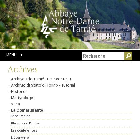
Aller
Outils
Chercher par
au
personnels
Recherche
contenu.
avancée…
|
Aller
à
la
navigation
MENU
Navigation
Archives
Archives de Tamié - Leur contenu
Archivio di Stato di Torino - Tutorial
Histoire
Martyrologe
Varia
La Communauté
Salve Regina
Blasons de l'église
Les conférences
L'économie