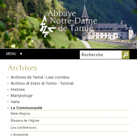
Aller
Outils
Chercher par
au
personnels
Recherche
contenu.
avancée…
|
Aller
à
la
navigation
MENU
Navigation
Archives
Archives de Tamié - Leur contenu
Archivio di Stato di Torino - Tutorial
Histoire
Martyrologe
Varia
La Communauté
Salve Regina
Blasons de l'église
Les conférences
L'économie