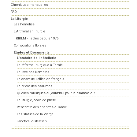
Chroniques mensuelles
FAQ
La Liturgie
Les homélies
L'Art floral en liturgie
TRIREM - Tables depuis 1976
Compositions florales
Études et Documents
L'oratoire de l'hôtellerie
La réforme liturgique à Tamié
Le livre des Nombres
Le chant de l'office en français
La prière des psaumes
Quelles musiques aujourd'hui pour la psalmodie ?
La liturgie, école de prière
Rencontre des chantres à Tamié
Les statues de la Vierge
Sanctoral cistercien