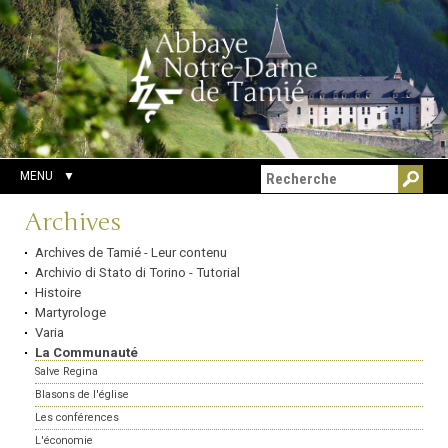
Aller
Outils
Chercher par
au
personnels
Recherche
contenu.
avancée…
|
Aller
à
la
navigation
MENU
Navigation
Archives
Archives de Tamié - Leur contenu
Archivio di Stato di Torino - Tutorial
Histoire
Martyrologe
Varia
La Communauté
Salve Regina
Blasons de l'église
Les conférences
L'économie