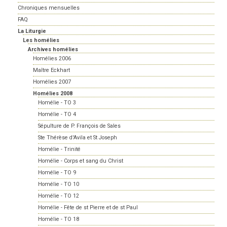
Chroniques mensuelles
FAQ
La Liturgie
Les homélies
Archives homélies
Homélies 2006
Maître Eckhart
Homélies 2007
Homélies 2008
Homélie - TO 3
Homélie - TO 4
Sépulture de P. François de Sales
Ste Thérèse d'Avila et St Joseph
Homélie - Trinité
Homélie - Corps et sang du Christ
Homélie - TO 9
Homélie - TO 10
Homélie - TO 12
Homélie - Fête de st Pierre et de st Paul
Homélie - TO 18