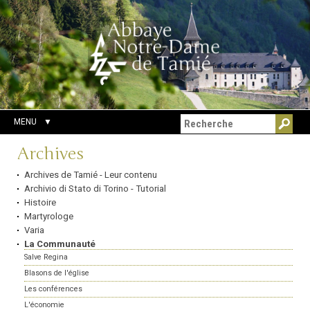
Aller
Outils
Chercher par
au
personnels
Recherche
contenu.
avancée…
|
Aller
à
la
navigation
MENU
Navigation
Archives
Archives de Tamié - Leur contenu
Archivio di Stato di Torino - Tutorial
Histoire
Martyrologe
Varia
La Communauté
Salve Regina
Blasons de l'église
Les conférences
L'économie