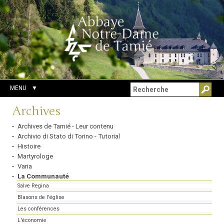
Aller
Outils
Chercher par
au
personnels
Recherche
contenu.
avancée…
|
Aller
à
la
navigation
MENU
Navigation
Archives
Archives de Tamié - Leur contenu
Archivio di Stato di Torino - Tutorial
Histoire
Martyrologe
Varia
La Communauté
Salve Regina
Blasons de l'église
Les conférences
L'économie