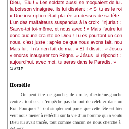
Dieu, l'Élu ! » Les soldats aussi se moquaient de lui. S
la boisson vinaigrée, ils lui disaient : « Si tu es le roi 
» Une inscription était placée au-dessus de sa tête : « Ce
L'un des malfaiteurs suspendus à la croix l'injuriait : «
Sauve-toi toi-même, et nous avec ! » Mais l'autre lui fit
donc aucune crainte de Dieu ! Tu es pourtant un condamn
nous, c'est juste : après ce que nous avons fait, nous
Mais lui, il n'a rien fait de mal. » Et il disait : « Jésus
viendras inaugurer ton Règne. » Jésus lui répondit : « A
aujourd'hui, avec moi, tu seras dans le Paradis. »
© AELF
Homélie
On peut être de gauche, de droite, d’extrême-gauche ou 
centre : tout cela n’empêche pas du tout de célébrer dans une
Roi. Pourquoi ? Tout simplement parce que cette fête est bien au
veut nous mener à réfléchir sur la vie d’un homme qui a voulu as
Dieu lui avait tracée, tout comme chacun de nous cherche à acc