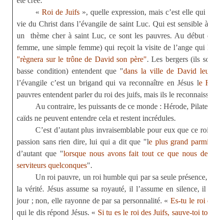
été créé.
«
Roi de Juifs
», quelle expression, mais c’est elle qui enc
vie du Christ dans l’évangile de saint Luc. Qui est sensible à cet
un
thème cher à saint Luc, ce sont les pauvres. Au début de l
femme, une simple femme) qui reçoit la visite de l’ange qui lui di
"règnera sur le trône de David son père"
. Les bergers (ils sont
basse condition) entendent que "
dans la ville de David leur e
l’évangile c’est un brigand qui va reconnaître en Jésus l
e Roi 
pauvres entendent parler du roi des juifs, mais ils le reconnaissent, 
Au contraire, les puissants de ce monde : Hérode, Pilate, les 
caïds ne peuvent entendre cela et restent incrédules.
C’est d’autant plus invraisemblable pour eux que ce roi es
passion sans rien dire, lui qui a dit que "l
e plus grand parmi vou
d’autant que "
lorsque nous avons fait tout ce que nous devi
serviteurs quelconques
".
Un roi pauvre, un roi humble qui par sa seule présence, par
la vérité. Jésus assume sa royauté, il l’assume en silence, il ne
jour ; non, elle rayonne de par sa personnalité. «
Es-tu le roi des 
qui le dis répond Jésus. «
Si tu es le roi des Juifs, sauve-toi toi-