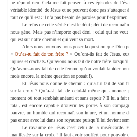
ne répond rien. Cela me fait penser
à ces épisodes de l’évang
véritable identité de Jésus et ne peuvent donc pas s’attaquer à lui
tout ce qu’il est : il n’a pas besoin de paroles pour l’exprimer.
Le refus de cette vérité c’est le déni ; déni de reconnaître la
nous gène. Mais pas n’importe quel déni : celui qui ne veut en 
qui est sur notre chemin et qui veut sa mort.
Alors nous pouvons nous poser la question que Dieu posait 
«
Qu’as-tu fait de ton frère ?
» Qu’ont-ils fait de Jésus, eux qui 
injures et crachats. Qu’avons-nous fait de notre frère lorsqu’il éta
Qu’avons-nous fait de cette femme qu’on voulait lapider pour adu
mois encore, la même question se posait !).
Et Jésus nous donne le chemin : qu’a-t-il fait de son frère, 
sur la croix ? Qu’a-t-il fait de celui-là même qui annonce par 
moment où tout semblait anéanti et sans espoir ? Il lui a fait mi
total, est encore capable d’ouvrir les portes à son compagnon d
pauvre, un humble qui reconnaît son injure, et un homme de vér
pas entrer avec lui dans son royaume puisqu’il lui devient semblabl
Le royaume de Jésus c’est celui de la miséricorde. Et ce
manifestée sur la croix ! Il faut avoir souffert pour pouvoir co