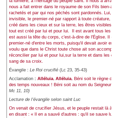
la lumière, à l'héritage du peuple saint. Il nous a arrac
nous a fait entrer dans le royaume de son Fils bien-a
rachetés et par qui nos péchés sont pardonnés. Lui, le F
invisible, le premier-né par rapport à toute créature, car
créé dans les cieux et sur la terre, les êtres visibles et
tout est créé par lui et pour lui.
Il est avant tous les êtr
est aussi la tête du corps, c'est-à-dire de l'Église. Il 
premier-né d'entre les morts, puisqu'il devait avoir en t
voulu que dans le Christ toute chose ait son accomplisse
réconcilier par lui et pour lui,sur la terre et dans les cie
sang de sa croix.
Évangile :
Le Roi crucifié
(Lc 23, 35-43)
Acclamation
:
Alléluia. Alléluia.
Béni soit le règne de
des temps nouveaux ! Béni soit au nom du Seigneur Cel
Mc 11, 10)
Lecture de l’évangile selon saint Luc
On venait de crucifier Jésus, et le peuple restait là à r
en disant : « Il en a sauvé d'autres : qu'il se sauve lui-