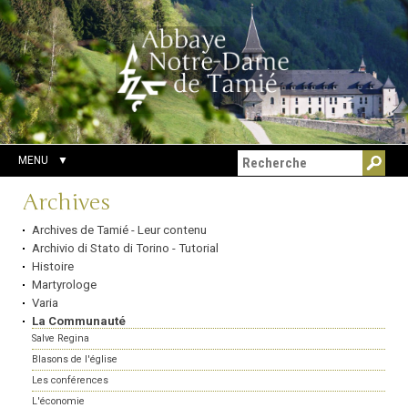
Aller
Outils
Chercher par
au
personnels
Recherche
contenu.
avancée…
|
Aller
à
la
navigation
MENU
Navigation
Archives
Archives de Tamié - Leur contenu
Archivio di Stato di Torino - Tutorial
Histoire
Martyrologe
Varia
La Communauté
Salve Regina
Blasons de l'église
Les conférences
L'économie