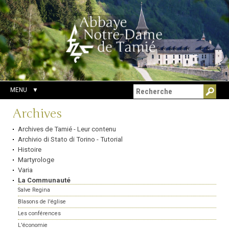
Aller
Outils
Chercher par
au
personnels
Recherche
contenu.
avancée…
|
Aller
à
la
navigation
MENU
Navigation
Archives
Archives de Tamié - Leur contenu
Archivio di Stato di Torino - Tutorial
Histoire
Martyrologe
Varia
La Communauté
Salve Regina
Blasons de l'église
Les conférences
L'économie