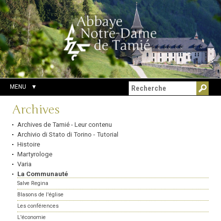
Aller
Outils
Chercher par
au
personnels
Recherche
contenu.
avancée…
|
Aller
à
la
navigation
MENU
Navigation
Archives
Archives de Tamié - Leur contenu
Archivio di Stato di Torino - Tutorial
Histoire
Martyrologe
Varia
La Communauté
Salve Regina
Blasons de l'église
Les conférences
L'économie