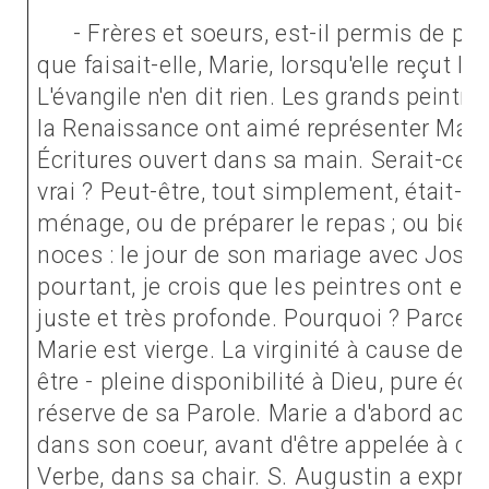
- Frères et soeurs, est-il permis de po
que faisait-elle, Marie, lorsqu'elle
reçut l'
L'évangile n'en dit rien. Les grands peint
la Renaissance ont aimé représenter Marie 
Écritures ouvert dans sa main.
Serait-ce t
vrai ? Peut-être, tout simplement, était-ell
ménage, ou de préparer le repas ; ou bien
noces : le jour de son mariage avec Josep
pourtant, je crois que les peintres ont eu 
juste et très profonde. Pourquoi ? Parce q
Marie est vierge. La virginité à cause de D
être - pleine disponibilité à Dieu, pure éc
réserve de sa Parole. Marie a d'abord accue
dans son coeur, avant d'être appelée à con
Verbe, dans sa chair. S. Augustin a expri