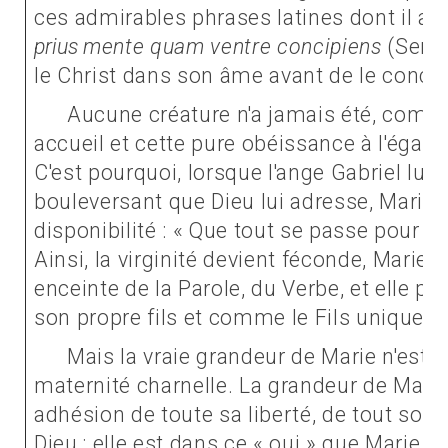
ces admirables phrases latines dont il avai
prius
mente quam ventre concipiens
(Serm.
le Christ dans son âme avant de le concev
Aucune créature n'a jamais été, comm
accueil et cette pure obéissance à l'égard 
C'est pourquoi, lorsque l'ange Gabriel lu
bouleversant que Dieu lui adresse, Marie p
disponibilité : « Que tout se passe pour mo
Ainsi, la virginité devient féconde, Marie l
enceinte de la Parole, du Verbe, et elle p
son propre fils et comme le Fils unique d
Mais la vraie grandeur de Marie n'est p
maternité charnelle. La grandeur de Marie
adhésion de toute sa liberté, de tout son ê
Dieu ; elle est dans ce « oui » que Marie