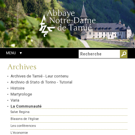
Aller
Outils
Chercher par
au
personnels
Recherche
contenu.
avancée…
|
Aller
à
la
navigation
MENU
Navigation
Archives
Archives de Tamié - Leur contenu
Archivio di Stato di Torino - Tutorial
Histoire
Martyrologe
Varia
La Communauté
Salve Regina
Blasons de l'église
Les conférences
L'économie