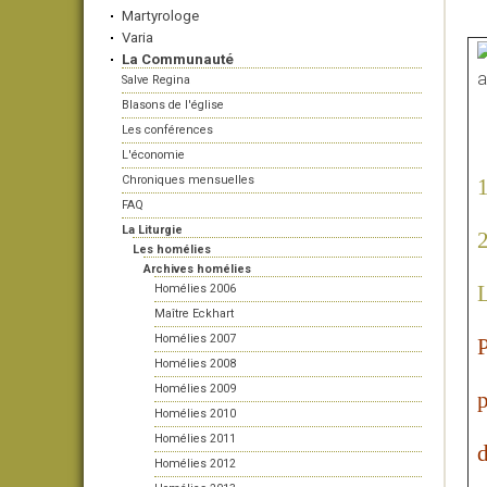
Martyrologe
Varia
La Communauté
Salve Regina
Blasons de l'église
Les conférences
L'économie
Chroniques mensuelles
1
FAQ
La Liturgie
Les homélies
Archives homélies
L
Homélies 2006
Maître Eckhart
Homélies 2007
P
Homélies 2008
Homélies 2009
p
Homélies 2010
Homélies 2011
d
Homélies 2012