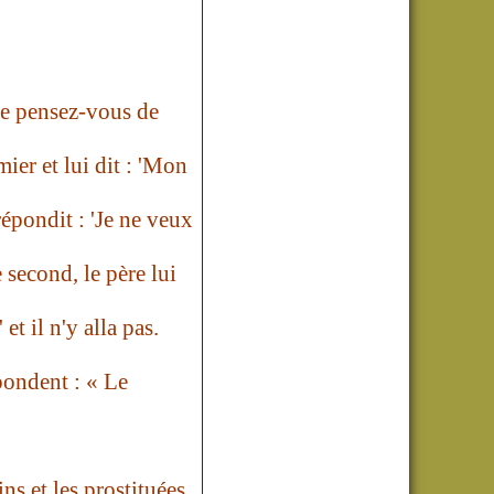
Que pensez-vous de
ier et lui dit : 'Mon
répondit : 'Je ne veux
e second, le père lui
et il n'y alla pas.
épondent : « Le
ins et les prostituées