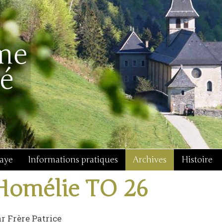
baye
Informations pratiques
Archives
Histoire
Homélie TO 26
r Frère Patrice