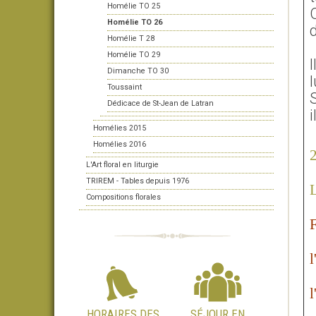
Homélie TO 25
O
Homélie TO 26
Homélie T 28
Homélie TO 29
I
Dimanche TO 30
Toussaint
S
Dédicace de St-Jean de Latran
Homélies 2015
Homélies 2016
2
L'Art floral en liturgie
TRIREM - Tables depuis 1976
L
Compositions florales
F
l
l
HORAIRES DES
SÉJOUR EN