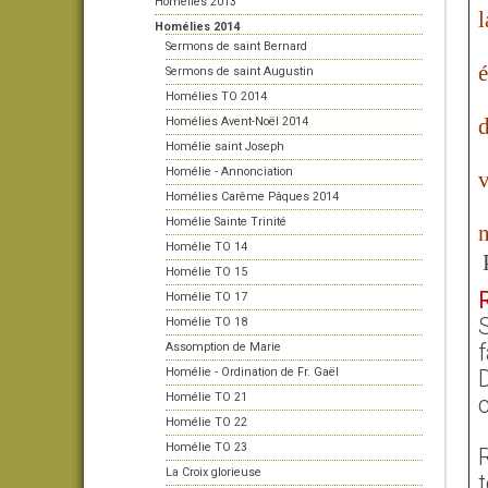
Homélies 2013
l
Homélies 2014
Sermons de saint Bernard
é
Sermons de saint Augustin
Homélies TO 2014
d
Homélies Avent-Noël 2014
Homélie saint Joseph
Homélie - Annonciation
v
Homélies Carême Pâques 2014
Homélie Sainte Trinité
n
Homélie TO 14
Homélie TO 15
Homélie TO 17
Homélie TO 18
f
Assomption de Marie
Homélie - Ordination de Fr. Gaël
D
Homélie TO 21
c
Homélie TO 22
Homélie TO 23
R
La Croix glorieuse