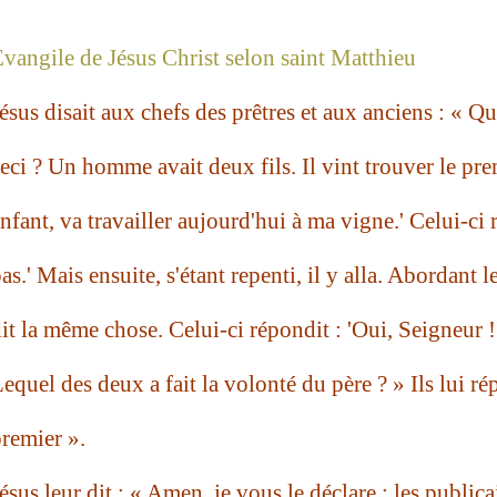
vangile de Jésus Christ selon saint Matthieu
ésus disait aux chefs des prêtres et aux anciens : « 
eci ? Un homme avait deux fils. Il vint trouver le prem
nfant, va travailler aujourd'hui à ma vigne.' Celui-ci 
as.' Mais ensuite, s'étant repenti, il y alla. Abordant l
it la même chose. Celui-ci répondit : 'Oui, Seigneur !' 
equel des deux a fait la volonté du père ? » Ils lui r
remier ».
ésus leur dit : « Amen, je vous le déclare : les publica