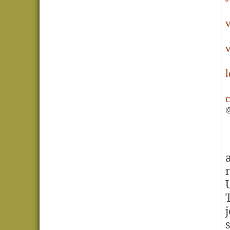
v
v
l
c
©