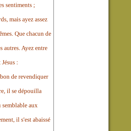
s sentiments ;
rds, mais ayez assez
-mêmes. Que chacun de
s autres. Ayez entre
 Jésus :
é bon de revendiquer
re, il se dépouilla
u semblable aux
t, il s'est abaissé