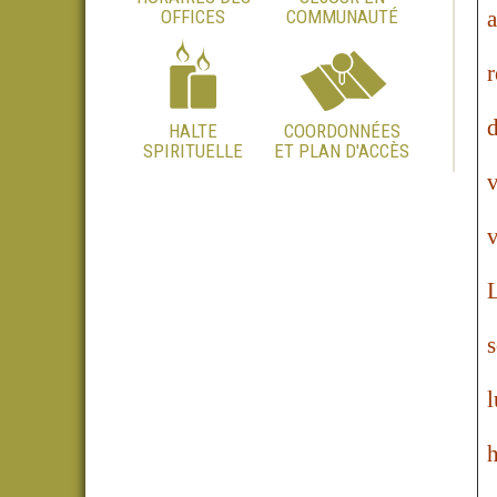
OFFICES
COMMUNAUTÉ
a
r
d
HALTE
COORDONNÉES
SPIRITUELLE
ET PLAN D'ACCÈS
v
v
L
s
l
h