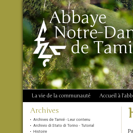
Aller
Outils
Chercher par
au
personnels
Recherche
contenu.
avancée…
|
Aller
à
la
navigation
La vie de la communauté
Accueil à l'ab
Navigation
Archives
Archives de Tamié - Leur contenu
Archivio di Stato di Torino - Tutorial
Pa
Histoire