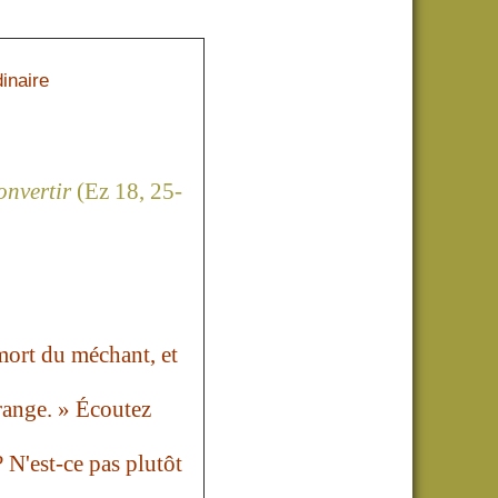
inaire
onvertir
(Ez 18, 25-
 mort du méchant, et
trange. » Écoutez
? N'est-ce pas plutôt