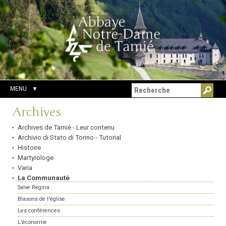
Aller
Outils
Chercher par
au
personnels
Recherche
contenu.
avancée…
|
Aller
à
la
navigation
MENU
Navigation
Archives
Archives de Tamié - Leur contenu
Archivio di Stato di Torino - Tutorial
Histoire
Martyrologe
Varia
La Communauté
Salve Regina
Blasons de l'église
Les conférences
L'économie