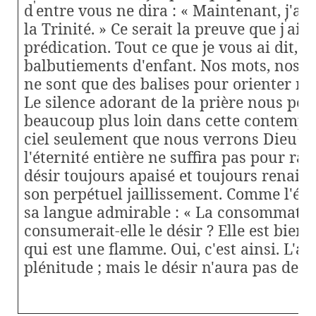
'
d
entre vous ne dira : « Maintenant, j'ai
'
la Trinité. » Ce serait la preuve que j
ai 
prédication. Tout ce que je vous ai dit, c
balbutiements d'enfant. Nos mots, nos i
ne sont que des balises pour orienter not
Le silence adorant de la prière nous per
beaucoup plus loin dans cette contempla
ciel seulement que nous verrons Dieu tel 
l'éternité entière ne suffira pas pour ras
désir toujours apaisé et toujours renais
son perpétuel jaillissement. Comme l'écr
sa langue admirable : « La consommation
consumerait-elle le désir ? Elle est bien 
qui est une flamme. Oui, c'est ainsi. L'al
plénitude ; mais le désir n'aura pas de f