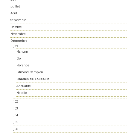
Juillet
Août
Septembre
Octobre
Novembre
Décembre
j01
Nahum
Eloi
Florence
Edmond Campion
Charles de Foucauld
Anouarite
Natalie
j02
j03
j04
j05
j06