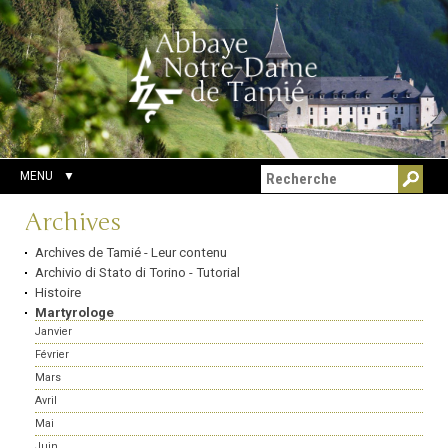
Aller
Outils
Chercher par
au
personnels
Recherche
contenu.
avancée…
|
Aller
à
la
navigation
MENU
Navigation
Archives
Archives de Tamié - Leur contenu
Archivio di Stato di Torino - Tutorial
Histoire
Martyrologe
Janvier
Février
Mars
Avril
Mai
Juin