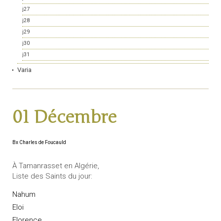
j27
j28
j29
j30
j31
Varia
01 Décembre
Bx Charles de Foucauld
À Tamanrasset en Algérie,
Liste des Saints du jour:
Nahum
Eloi
Florence