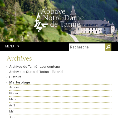
Aller
Outils
Chercher par
au
personnels
Recherche
contenu.
avancée…
|
Aller
à
la
navigation
MENU
Navigation
Archives
Archives de Tamié - Leur contenu
Archivio di Stato di Torino - Tutorial
Histoire
Martyrologe
Janvier
Février
Mars
Avril
Mai
Juin