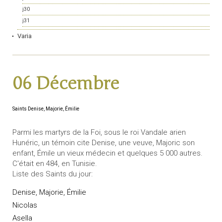
j30
j31
Varia
06 Décembre
Saints Denise, Majorie, Émilie
Parmi les martyrs de la Foi, sous le roi Vandale arien
Hunéric, un témoin cite Denise, une veuve, Majoric son
enfant, Émile un vieux médecin et quelques 5 000 autres.
C'était en 484, en Tunisie.
Liste des Saints du jour:
Denise, Majorie, Émilie
Nicolas
Asella