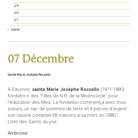
j29
j30
j31
Varia
07 Décembre
Sainte Marie Josèphe Rossello
À Savonne,
sainte Marie Josèphe Rossello
(1811-1880)
fondatrice des "Filles de N.D. de la Miséricorde" pour
l'éducation des filles. La fondation commença avec trois
soeurs, un sac de pommes de terre et 4 pièces d'argent :
son oeuvre comptait 68 maisons à sa mort, en 1880."
Liste des Saints du jour:
Ambroise