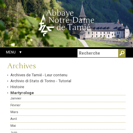
Aller
Outils
Chercher par
au
personnels
Recherche
contenu.
avancée…
|
Aller
à
la
navigation
MENU
Navigation
Archives
Archives de Tamié - Leur contenu
Archivio di Stato di Torino - Tutorial
Histoire
Martyrologe
Janvier
Février
Mars
Avril
Mai
Juin