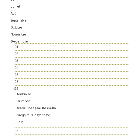
Juillet
Août
Septembre
Octobre
Novembre
Décembre
j01
j02
j03
j04
j05
j06
j07
Ambroise
Humbert
Marie Josèphe Rossello
Grégoire l'Hésychaste
Fare
j08