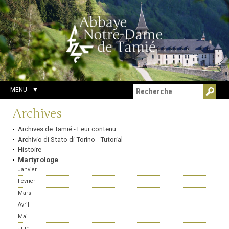
Aller
Outils
Chercher par
au
personnels
Recherche
contenu.
avancée…
|
Aller
à
la
navigation
MENU
Navigation
Archives
Archives de Tamié - Leur contenu
Archivio di Stato di Torino - Tutorial
Histoire
Martyrologe
Janvier
Février
Mars
Avril
Mai
Juin