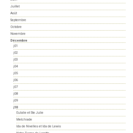
Juillet
Août
Septembre
Octobre
Novembre
Décembre
j01
j02
j03
j04
j05
j06
j07
j08
j09
j10
Eulalie et Ste Julie
Melchiade
Ida de Nivelles et Ida de Lewis