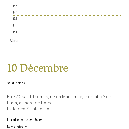
j27
j28
j29
j30
j31
Varia
10 Décembre
Saint Thomas
En 720, saint Thomas, né en Maurienne, mort abbé de
Farfa, au nord de Rome.
Liste des Saints du jour:
Eulalie et Ste Julie
Melchiade