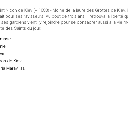
int Nicon de Kiev (+ 1088) - Moine de la laure des Grottes de Kiev, i
iait pour ses ravisseurs. Au bout de trois ans, il retrouva la liberté
 ses gardiens vient l'y rejoindre pour se consacrer aussi à la vie 
ste des Saints du jour:
amase
niel
vid
con de Kiev
ría Maravillas