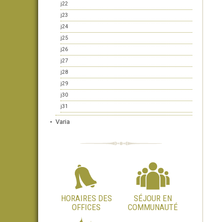
j22
j23
j24
j25
j26
j27
j28
j29
j30
j31
Varia
HORAIRES DES
SÉJOUR EN
OFFICES
COMMUNAUTÉ