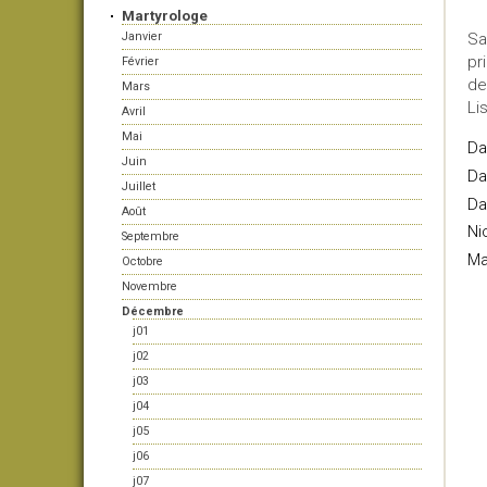
Martyrologe
Janvier
Sa
pr
Février
de
Mars
Li
Avril
Mai
D
Juin
Da
Juillet
Da
Août
Ni
Septembre
Ma
Octobre
Novembre
Décembre
j01
j02
j03
j04
j05
j06
j07