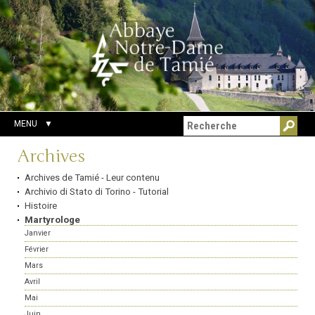
Aller
Outils
Chercher par
au
personnels
Recherche
contenu.
avancée…
|
Aller
à
la
navigation
MENU
Navigation
Archives
Archives de Tamié - Leur contenu
Archivio di Stato di Torino - Tutorial
Histoire
Martyrologe
Janvier
Février
Mars
Avril
Mai
Juin