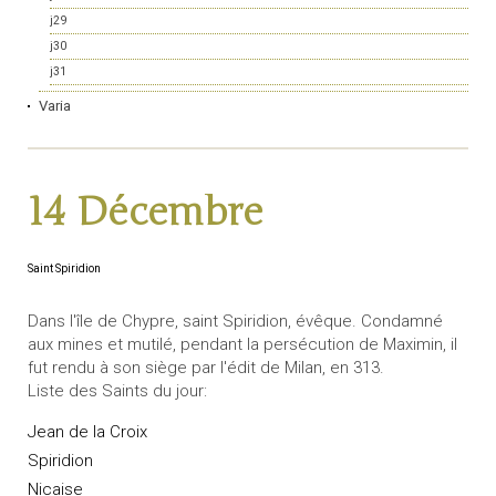
j29
j30
j31
Varia
14 Décembre
Saint Spiridion
Dans l'île de Chypre, saint Spiridion, évêque. Condamné
aux mines et mutilé, pendant la persécution de Maximin, il
fut rendu à son siège par l'édit de Milan, en 313.
Liste des Saints du jour:
Jean de la Croix
Spiridion
Nicaise