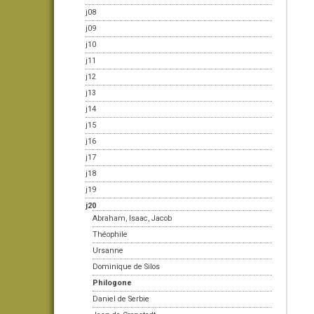
j08
j09
j10
j11
j12
j13
j14
j15
j16
j17
j18
j19
j20
Abraham, Isaac, Jacob
Théophile
Ursanne
Dominique de Silos
Philogone
Daniel de Serbie