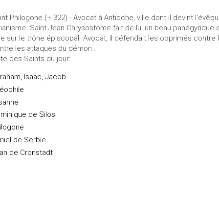
int Philogone (+ 322) - Avocat à Antioche, ville dont il devint l'évêq
arianisme. Saint Jean Chrysostome fait de lui un beau panégyrique en 38
re sur le trône épiscopal. Avocat, il défendait les opprimés contre
ntre les attaques du démon .
ste des Saints du jour:
raham, Isaac, Jacob
éophile
sanne
minique de Silos
ilogone
niel de Serbie
an de Cronstadt