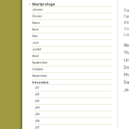
Martyrologe
Janvier
Sa
l'
Février
êt
Mars
co
Avril
Li
Mai
Juin
Ab
Juillet
Th
Août
Ur
Septembre
Do
Octobre
Ph
Novembre
Da
Décembre
j01
Je
j02
j03
j04
j05
j06
j07