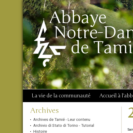
Aller
Outils
Chercher par
au
personnels
Recherche
contenu.
avancée…
|
Aller
à
la
navigation
La vie de la communauté
Accueil à l'ab
Navigation
Archives
Archives de Tamié - Leur contenu
Archivio di Stato di Torino - Tutorial
Sai
Histoire