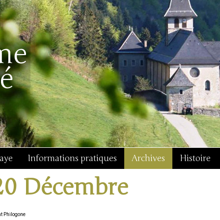
baye
Informations pratiques
Archives
Histoire
20 Décembre
nt Philogone