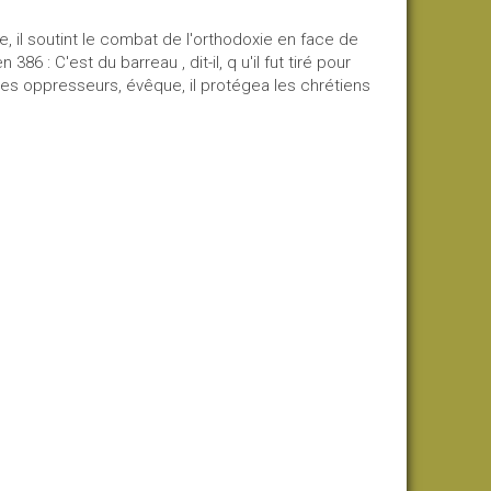
ue, il soutint le combat de l'orthodoxie en face de
6 : C'est du barreau , dit-il, q u'il fut tiré pour
 les oppresseurs, évêque, il protégea les chrétiens